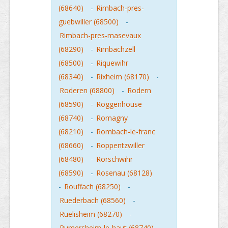
(68640)
-
Rimbach-pres-
guebwiller (68500)
-
Rimbach-pres-masevaux
(68290)
-
Rimbachzell
(68500)
-
Riquewihr
(68340)
-
Rixheim (68170)
-
Roderen (68800)
-
Rodern
(68590)
-
Roggenhouse
(68740)
-
Romagny
(68210)
-
Rombach-le-franc
(68660)
-
Roppentzwiller
(68480)
-
Rorschwihr
(68590)
-
Rosenau (68128)
-
Rouffach (68250)
-
Ruederbach (68560)
-
Ruelisheim (68270)
-
Rumersheim-le-haut (68740)