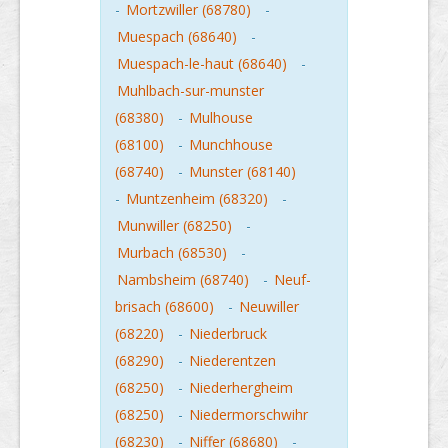
-
Mortzwiller (68780)
-
Muespach (68640)
-
Muespach-le-haut (68640)
-
Muhlbach-sur-munster
(68380)
-
Mulhouse
(68100)
-
Munchhouse
(68740)
-
Munster (68140)
-
Muntzenheim (68320)
-
Munwiller (68250)
-
Murbach (68530)
-
Nambsheim (68740)
-
Neuf-
brisach (68600)
-
Neuwiller
(68220)
-
Niederbruck
(68290)
-
Niederentzen
(68250)
-
Niederhergheim
(68250)
-
Niedermorschwihr
(68230)
-
Niffer (68680)
-