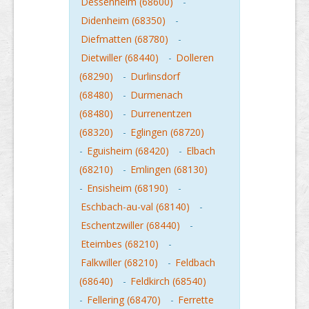
Dessenheim (68600)
-
Didenheim (68350)
-
Diefmatten (68780)
-
Dietwiller (68440)
-
Dolleren
(68290)
-
Durlinsdorf
(68480)
-
Durmenach
(68480)
-
Durrenentzen
(68320)
-
Eglingen (68720)
-
Eguisheim (68420)
-
Elbach
(68210)
-
Emlingen (68130)
-
Ensisheim (68190)
-
Eschbach-au-val (68140)
-
Eschentzwiller (68440)
-
Eteimbes (68210)
-
Falkwiller (68210)
-
Feldbach
(68640)
-
Feldkirch (68540)
-
Fellering (68470)
-
Ferrette