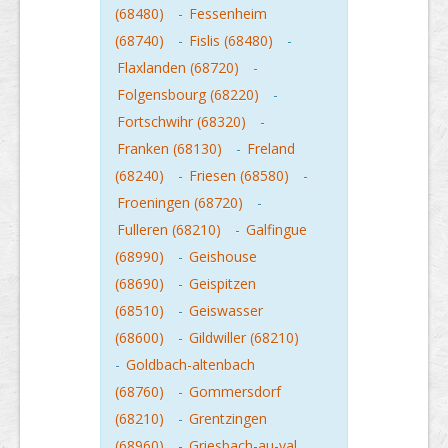
(68480)
-
Fessenheim
(68740)
-
Fislis (68480)
-
Flaxlanden (68720)
-
Folgensbourg (68220)
-
Fortschwihr (68320)
-
Franken (68130)
-
Freland
(68240)
-
Friesen (68580)
-
Froeningen (68720)
-
Fulleren (68210)
-
Galfingue
(68990)
-
Geishouse
(68690)
-
Geispitzen
(68510)
-
Geiswasser
(68600)
-
Gildwiller (68210)
-
Goldbach-altenbach
(68760)
-
Gommersdorf
(68210)
-
Grentzingen
(68960)
-
Griesbach-au-val