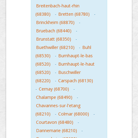
Breitenbach-haut-rhin
(68380)
-
Bretten (68780)
-
Brinckheim (68870)
-
Bruebach (68440)
-
Brunstatt (68350)
-
Buethwiller (68210)
-
Buhl
(68530)
-
Burnhaupt-le-bas
(68520)
-
Burnhaupt-le-haut
(68520)
-
Buschwiller
(68220)
-
Carspach (68130)
-
Cernay (68700)
-
Chalampe (68490)
-
Chavannes-sur-l'etang
(68210)
-
Colmar (68000)
-
Courtavon (68480)
-
Dannemarie (68210)
-