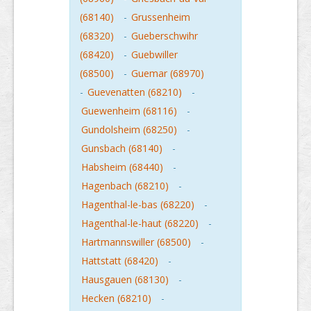
(68140)
-
Grussenheim
(68320)
-
Gueberschwihr
(68420)
-
Guebwiller
(68500)
-
Guemar (68970)
-
Guevenatten (68210)
-
Guewenheim (68116)
-
Gundolsheim (68250)
-
Gunsbach (68140)
-
Habsheim (68440)
-
Hagenbach (68210)
-
Hagenthal-le-bas (68220)
-
Hagenthal-le-haut (68220)
-
Hartmannswiller (68500)
-
Hattstatt (68420)
-
Hausgauen (68130)
-
Hecken (68210)
-