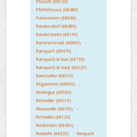
Pfastatt (68120)
-
Pfetterhouse (68480)
-
Pulversheim (68840)
-
Raedersdorf (68480)
-
Raedersheim (68190)
-
Rammersmatt (68800)
-
Ranspach (68470)
-
Ranspach-le-bas (68730)
-
Ranspach-le-haut (68220)
-
Rantzwiller (68510)
-
Reguisheim (68890)
-
Reiningue (68950)
-
Retzwiller (68210)
-
Ribeauville (68150)
-
Richwiller (68120)
-
Riedisheim (68400)
-
Riedwihr (68320)
-
Riespach