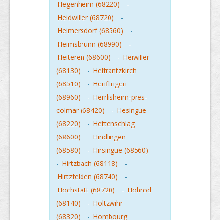
Hegenheim (68220)
-
Heidwiller (68720)
-
Heimersdorf (68560)
-
Heimsbrunn (68990)
-
Heiteren (68600)
-
Heiwiller
(68130)
-
Helfrantzkirch
(68510)
-
Henflingen
(68960)
-
Herrlisheim-pres-
colmar (68420)
-
Hesingue
(68220)
-
Hettenschlag
(68600)
-
Hindlingen
(68580)
-
Hirsingue (68560)
-
Hirtzbach (68118)
-
Hirtzfelden (68740)
-
Hochstatt (68720)
-
Hohrod
(68140)
-
Holtzwihr
(68320)
-
Hombourg