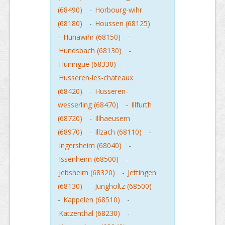
(68490)
-
Horbourg-wihr
(68180)
-
Houssen (68125)
-
Hunawihr (68150)
-
Hundsbach (68130)
-
Huningue (68330)
-
Husseren-les-chateaux
(68420)
-
Husseren-
wesserling (68470)
-
Illfurth
(68720)
-
Illhaeusern
(68970)
-
Illzach (68110)
-
Ingersheim (68040)
-
Issenheim (68500)
-
Jebsheim (68320)
-
Jettingen
(68130)
-
Jungholtz (68500)
-
Kappelen (68510)
-
Katzenthal (68230)
-