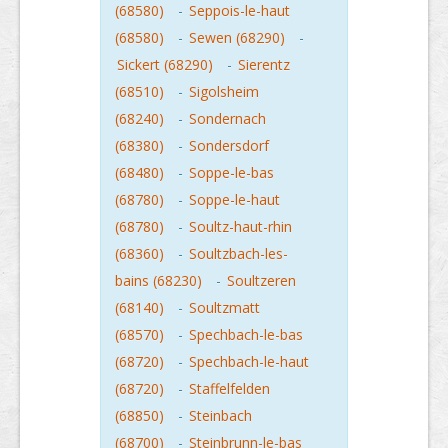
(68580)
-
Seppois-le-haut
(68580)
-
Sewen (68290)
-
Sickert (68290)
-
Sierentz
(68510)
-
Sigolsheim
(68240)
-
Sondernach
(68380)
-
Sondersdorf
(68480)
-
Soppe-le-bas
(68780)
-
Soppe-le-haut
(68780)
-
Soultz-haut-rhin
(68360)
-
Soultzbach-les-
bains (68230)
-
Soultzeren
(68140)
-
Soultzmatt
(68570)
-
Spechbach-le-bas
(68720)
-
Spechbach-le-haut
(68720)
-
Staffelfelden
(68850)
-
Steinbach
(68700)
-
Steinbrunn-le-bas