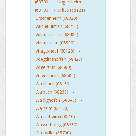
(68700)
-
Ungersheim
(68190)
-
Urbes (68121)
-
Urschenheim (68320)
-
Valdieu-lutran (68210)
-
Vieux-ferrette (68480)
-
Vieux-thann (68800)
-
Village-neuf (68128)
-
Voegtlinshoffen (68420)
-
Vogelgrun (68600)
-
Volgelsheim (68600)
-
Wahlbach (68130)
-
Walbach (68230)
-
Waldighofen (68640)
-
Walheim (68130)
-
Waltenheim (68510)
-
Wasserbourg (68230)
-
Wattwiller (68700)
-