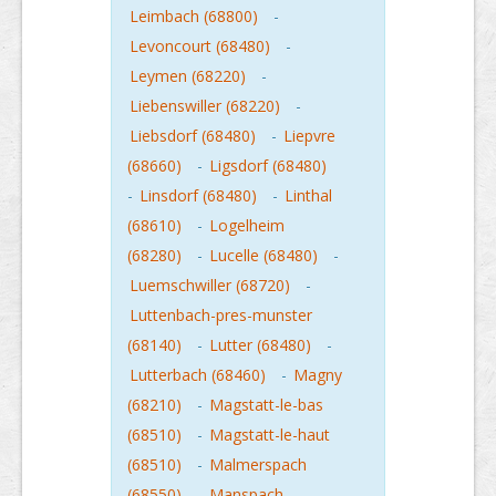
Leimbach (68800)
-
Levoncourt (68480)
-
Leymen (68220)
-
Liebenswiller (68220)
-
Liebsdorf (68480)
-
Liepvre
(68660)
-
Ligsdorf (68480)
-
Linsdorf (68480)
-
Linthal
(68610)
-
Logelheim
(68280)
-
Lucelle (68480)
-
Luemschwiller (68720)
-
Luttenbach-pres-munster
(68140)
-
Lutter (68480)
-
Lutterbach (68460)
-
Magny
(68210)
-
Magstatt-le-bas
(68510)
-
Magstatt-le-haut
(68510)
-
Malmerspach
(68550)
-
Manspach