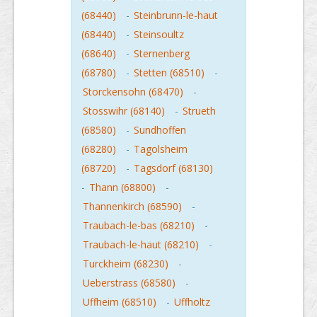
(68440)
-
Steinbrunn-le-haut
(68440)
-
Steinsoultz
(68640)
-
Sternenberg
(68780)
-
Stetten (68510)
-
Storckensohn (68470)
-
Stosswihr (68140)
-
Strueth
(68580)
-
Sundhoffen
(68280)
-
Tagolsheim
(68720)
-
Tagsdorf (68130)
-
Thann (68800)
-
Thannenkirch (68590)
-
Traubach-le-bas (68210)
-
Traubach-le-haut (68210)
-
Turckheim (68230)
-
Ueberstrass (68580)
-
Uffheim (68510)
-
Uffholtz