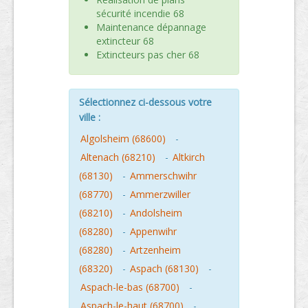
sécurité incendie 68
Maintenance dépannage
extincteur 68
Extincteurs pas cher 68
Sélectionnez ci-dessous votre
ville :
Algolsheim (68600)
-
Altenach (68210)
-
Altkirch
(68130)
-
Ammerschwihr
(68770)
-
Ammerzwiller
(68210)
-
Andolsheim
(68280)
-
Appenwihr
(68280)
-
Artzenheim
(68320)
-
Aspach (68130)
-
Aspach-le-bas (68700)
-
Aspach-le-haut (68700)
-