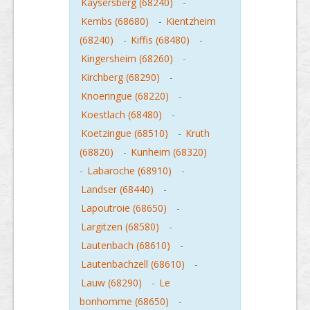
Kaysersberg (68240)
-
Kembs (68680)
-
Kientzheim
(68240)
-
Kiffis (68480)
-
Kingersheim (68260)
-
Kirchberg (68290)
-
Knoeringue (68220)
-
Koestlach (68480)
-
Koetzingue (68510)
-
Kruth
(68820)
-
Kunheim (68320)
-
Labaroche (68910)
-
Landser (68440)
-
Lapoutroie (68650)
-
Largitzen (68580)
-
Lautenbach (68610)
-
Lautenbachzell (68610)
-
Lauw (68290)
-
Le
bonhomme (68650)
-