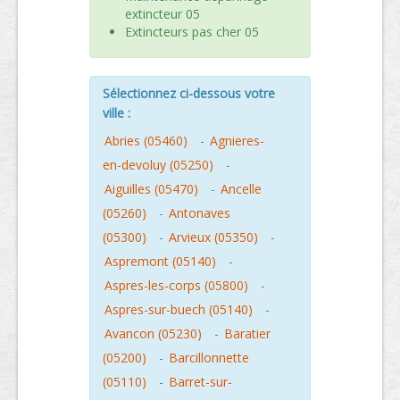
extincteur 05
Extincteurs pas cher 05
Sélectionnez ci-dessous votre
ville :
Abries (05460)
-
Agnieres-
en-devoluy (05250)
-
Aiguilles (05470)
-
Ancelle
(05260)
-
Antonaves
(05300)
-
Arvieux (05350)
-
Aspremont (05140)
-
Aspres-les-corps (05800)
-
Aspres-sur-buech (05140)
-
Avancon (05230)
-
Baratier
(05200)
-
Barcillonnette
(05110)
-
Barret-sur-