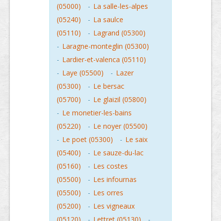
(05000)
-
La salle-les-alpes
(05240)
-
La saulce
(05110)
-
Lagrand (05300)
-
Laragne-monteglin (05300)
-
Lardier-et-valenca (05110)
-
Laye (05500)
-
Lazer
(05300)
-
Le bersac
(05700)
-
Le glaizil (05800)
-
Le monetier-les-bains
(05220)
-
Le noyer (05500)
-
Le poet (05300)
-
Le saix
(05400)
-
Le sauze-du-lac
(05160)
-
Les costes
(05500)
-
Les infournas
(05500)
-
Les orres
(05200)
-
Les vigneaux
(05120)
-
Lettret (05130)
-