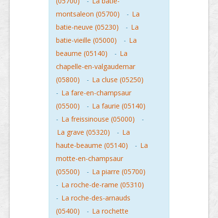
(05700)
-
La batie-
montsaleon (05700)
-
La
batie-neuve (05230)
-
La
batie-vieille (05000)
-
La
beaume (05140)
-
La
chapelle-en-valgaudemar
(05800)
-
La cluse (05250)
-
La fare-en-champsaur
(05500)
-
La faurie (05140)
-
La freissinouse (05000)
-
La grave (05320)
-
La
haute-beaume (05140)
-
La
motte-en-champsaur
(05500)
-
La piarre (05700)
-
La roche-de-rame (05310)
-
La roche-des-arnauds
(05400)
-
La rochette