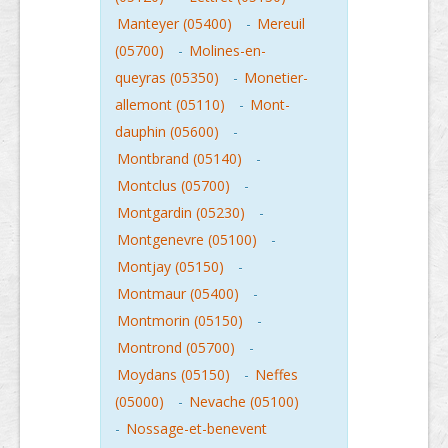
Manteyer (05400)
-
Mereuil
(05700)
-
Molines-en-
queyras (05350)
-
Monetier-
allemont (05110)
-
Mont-
dauphin (05600)
-
Montbrand (05140)
-
Montclus (05700)
-
Montgardin (05230)
-
Montgenevre (05100)
-
Montjay (05150)
-
Montmaur (05400)
-
Montmorin (05150)
-
Montrond (05700)
-
Moydans (05150)
-
Neffes
(05000)
-
Nevache (05100)
-
Nossage-et-benevent