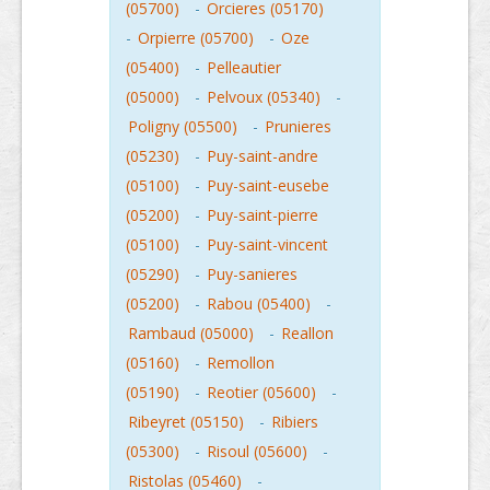
(05700)
-
Orcieres (05170)
-
Orpierre (05700)
-
Oze
(05400)
-
Pelleautier
(05000)
-
Pelvoux (05340)
-
Poligny (05500)
-
Prunieres
(05230)
-
Puy-saint-andre
(05100)
-
Puy-saint-eusebe
(05200)
-
Puy-saint-pierre
(05100)
-
Puy-saint-vincent
(05290)
-
Puy-sanieres
(05200)
-
Rabou (05400)
-
Rambaud (05000)
-
Reallon
(05160)
-
Remollon
(05190)
-
Reotier (05600)
-
Ribeyret (05150)
-
Ribiers
(05300)
-
Risoul (05600)
-
Ristolas (05460)
-