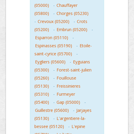
(05000)
-
Chauffayer
(05800)
-
Chorges (05230)
-
Crevoux (05200)
-
Crots
(05200)
-
Embrun (05200)
-
Esparron (05110)
-
Espinasses (05190)
-
Etoile-
saint-cyrice (05700)
-
Eygliers (05600)
-
Eyguians
(05300)
-
Forest-saint-julien
(05260)
-
Fouillouse
(05130)
-
Freissinieres
(05310)
-
Furmeyer
(05400)
-
Gap (05000)
-
Guillestre (05600)
-
Jarjayes
(05130)
-
L'argentiere-la-
bessee (05120)
-
L'epine