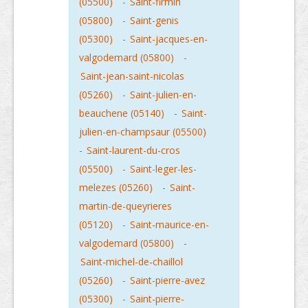
(05500)
-
Saint-firmin
(05800)
-
Saint-genis
(05300)
-
Saint-jacques-en-
valgodemard (05800)
-
Saint-jean-saint-nicolas
(05260)
-
Saint-julien-en-
beauchene (05140)
-
Saint-
julien-en-champsaur (05500)
-
Saint-laurent-du-cros
(05500)
-
Saint-leger-les-
melezes (05260)
-
Saint-
martin-de-queyrieres
(05120)
-
Saint-maurice-en-
valgodemard (05800)
-
Saint-michel-de-chaillol
(05260)
-
Saint-pierre-avez
(05300)
-
Saint-pierre-