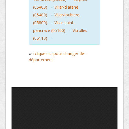
(05400)
-
Villar-d'arene
(05480)
-
Villar-loubiere
(05800)
-
Villar-saint-
pancrace (05100)
-
Vitrolles
(05110)
-
ou
cliquez ici pour changer de
département