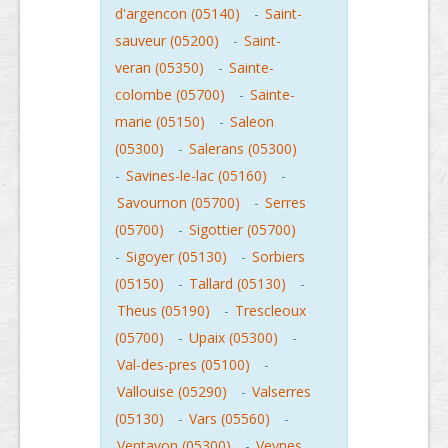
d'argencon (05140)
-
Saint-
sauveur (05200)
-
Saint-
veran (05350)
-
Sainte-
colombe (05700)
-
Sainte-
marie (05150)
-
Saleon
(05300)
-
Salerans (05300)
-
Savines-le-lac (05160)
-
Savournon (05700)
-
Serres
(05700)
-
Sigottier (05700)
-
Sigoyer (05130)
-
Sorbiers
(05150)
-
Tallard (05130)
-
Theus (05190)
-
Trescleoux
(05700)
-
Upaix (05300)
-
Val-des-pres (05100)
-
Vallouise (05290)
-
Valserres
(05130)
-
Vars (05560)
-
Ventavon (05300)
-
Veynes