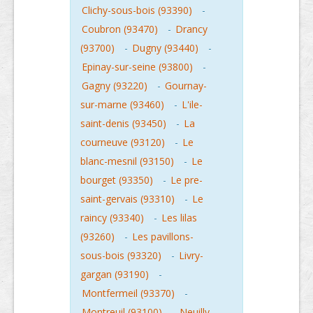
Clichy-sous-bois (93390)
-
Coubron (93470)
-
Drancy
(93700)
-
Dugny (93440)
-
Epinay-sur-seine (93800)
-
Gagny (93220)
-
Gournay-
sur-marne (93460)
-
L'ile-
saint-denis (93450)
-
La
courneuve (93120)
-
Le
blanc-mesnil (93150)
-
Le
bourget (93350)
-
Le pre-
saint-gervais (93310)
-
Le
raincy (93340)
-
Les lilas
(93260)
-
Les pavillons-
sous-bois (93320)
-
Livry-
gargan (93190)
-
Montfermeil (93370)
-
Montreuil (93100)
-
Neuilly-