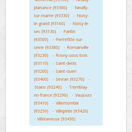
plaisance (93360)
-
Neuilly-
sur-marne (93330)
-
Noisy-
le-grand (93160)
-
Noisy-le-
sec (93130)
-
Pantin
(93500)
-
Pierrefitte-sur-
seine (93380)
-
Romainville
(93230)
-
Rosny-sous-bois
(93110)
-
Saint-denis
(93200)
-
Saint-ouen
(93400)
-
Sevran (93270)
-
Stains (93240)
-
Tremblay-
en-france (93290)
-
Vaujours
(93410)
-
Villemomble
(93250)
-
Villepinte (93420)
-
Villetaneuse (93430)
-