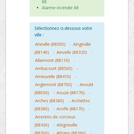
88
Alarme incendie 88
Sélectionnez ci-dessous votre
ville :
Aheville (88500)
-
Aingeville
(88140)
-
Ainvelle (88320)
-
Allarmont (88110)
-
Ambacourt (88500)
-
Ameuvelle (88410)
-
Anglemont (88700)
-
Anould
(88650)
-
Aouze (88170)
-
Arches (88380)
-
Archettes
(88380)
-
Aroffe (88170)
-
Arrentes-de-corcieux
(88430)
-
Attigneville
(88300)
-
Attigny (88260)
-