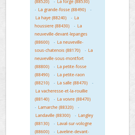
(88520)
-
La forge (88530)
-
La grande-fosse (88490)
-
La haye (88240)
-
La
houssiere (88430)
-
La
neuveville-devant-lepanges
(88600)
-
La neuveville-
sous-chatenois (88170)
-
La
neuveville-sous-montfort
(88800)
-
La petite-fosse
(88490)
-
La petite-raon
(88210)
-
La salle (88470)
-
La vacheresse-et-la-rouillie
(88140)
-
La voivre (88470)
-
Lamarche (88320)
-
Landaville (88300)
-
Langley
(88130)
-
Laval-sur-vologne
(88600)
-
Laveline-devant-