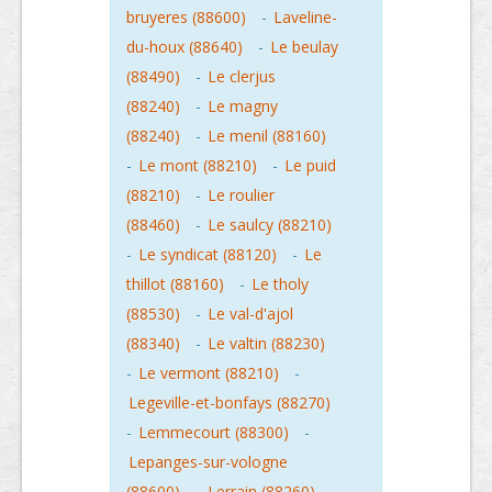
bruyeres (88600)
-
Laveline-
du-houx (88640)
-
Le beulay
(88490)
-
Le clerjus
(88240)
-
Le magny
(88240)
-
Le menil (88160)
-
Le mont (88210)
-
Le puid
(88210)
-
Le roulier
(88460)
-
Le saulcy (88210)
-
Le syndicat (88120)
-
Le
thillot (88160)
-
Le tholy
(88530)
-
Le val-d'ajol
(88340)
-
Le valtin (88230)
-
Le vermont (88210)
-
Legeville-et-bonfays (88270)
-
Lemmecourt (88300)
-
Lepanges-sur-vologne
(88600)
-
Lerrain (88260)
-