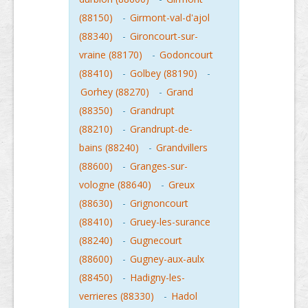
(88150)
-
Girmont-val-d'ajol
(88340)
-
Gironcourt-sur-
vraine (88170)
-
Godoncourt
(88410)
-
Golbey (88190)
-
Gorhey (88270)
-
Grand
(88350)
-
Grandrupt
(88210)
-
Grandrupt-de-
bains (88240)
-
Grandvillers
(88600)
-
Granges-sur-
vologne (88640)
-
Greux
(88630)
-
Grignoncourt
(88410)
-
Gruey-les-surance
(88240)
-
Gugnecourt
(88600)
-
Gugney-aux-aulx
(88450)
-
Hadigny-les-
verrieres (88330)
-
Hadol