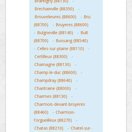
Brantigny (88130)
-
Brechainville (88350)
-
Brouvelieures (88600)
-
Bru
(88700)
-
Bruyeres (88600)
-
Bulgneville (88140)
-
Bult
(88700)
-
Bussang (88540)
-
Celles-sur-plaine (88110)
-
Certilleux (88300)
-
Chamagne (88130)
-
Champ-le-duc (88600)
-
Champdray (88640)
-
Chantraine (88000)
-
Charmes (88130)
-
Charmois-devant-bruyeres
(88460)
-
Charmois-
l'orgueilleux (88270)
-
Chatas (88210)
-
Chatel-sur-