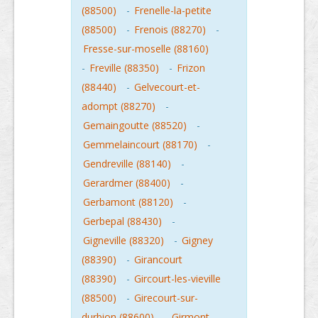
(88500)
-
Frenelle-la-petite
(88500)
-
Frenois (88270)
-
Fresse-sur-moselle (88160)
-
Freville (88350)
-
Frizon
(88440)
-
Gelvecourt-et-
adompt (88270)
-
Gemaingoutte (88520)
-
Gemmelaincourt (88170)
-
Gendreville (88140)
-
Gerardmer (88400)
-
Gerbamont (88120)
-
Gerbepal (88430)
-
Gigneville (88320)
-
Gigney
(88390)
-
Girancourt
(88390)
-
Gircourt-les-vieville
(88500)
-
Girecourt-sur-
durbion (88600)
-
Girmont