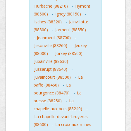
Hurbache (88210)
-
Hymont
(88500)
-
Igney (88150)
-
Isches (88320)
-
Jainvillotte
(88300)
-
Jarmenil (88550)
-
Jeanmenil (88700)
-
Jesonville (88260)
-
Jeuxey
(88000)
-
Jorxey (88500)
-
Jubainville (88630)
-
Jussarupt (88640)
-
Juvaincourt (88500)
-
La
baffe (88460)
-
La
bourgonce (88470)
-
La
bresse (88250)
-
La
chapelle-aux-bois (88240)
-
La chapelle-devant-bruyeres
(88600)
-
La croix-aux-mines