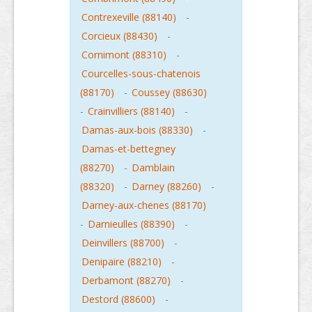
Contrexeville (88140)
-
Corcieux (88430)
-
Cornimont (88310)
-
Courcelles-sous-chatenois
(88170)
-
Coussey (88630)
-
Crainvilliers (88140)
-
Damas-aux-bois (88330)
-
Damas-et-bettegney
(88270)
-
Damblain
(88320)
-
Darney (88260)
-
Darney-aux-chenes (88170)
-
Darnieulles (88390)
-
Deinvillers (88700)
-
Denipaire (88210)
-
Derbamont (88270)
-
Destord (88600)
-