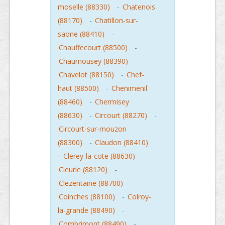
moselle (88330)
-
Chatenois
(88170)
-
Chatillon-sur-
saone (88410)
-
Chauffecourt (88500)
-
Chaumousey (88390)
-
Chavelot (88150)
-
Chef-
haut (88500)
-
Chenimenil
(88460)
-
Chermisey
(88630)
-
Circourt (88270)
-
Circourt-sur-mouzon
(88300)
-
Claudon (88410)
-
Clerey-la-cote (88630)
-
Cleurie (88120)
-
Clezentaine (88700)
-
Coinches (88100)
-
Colroy-
la-grande (88490)
-
Combrimont (88490)
-