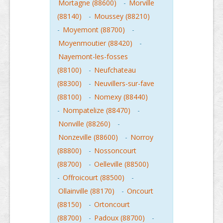
Mortagne (88600)
-
Morville
(88140)
-
Moussey (88210)
-
Moyemont (88700)
-
Moyenmoutier (88420)
-
Nayemont-les-fosses
(88100)
-
Neufchateau
(88300)
-
Neuvillers-sur-fave
(88100)
-
Nomexy (88440)
-
Nompatelize (88470)
-
Nonville (88260)
-
Nonzeville (88600)
-
Norroy
(88800)
-
Nossoncourt
(88700)
-
Oelleville (88500)
-
Offroicourt (88500)
-
Ollainville (88170)
-
Oncourt
(88150)
-
Ortoncourt
(88700)
-
Padoux (88700)
-