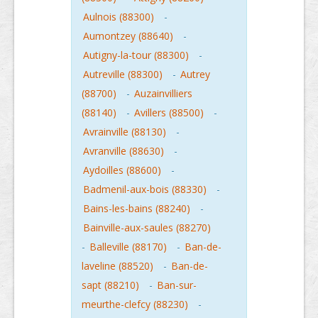
Aulnois (88300)
-
Aumontzey (88640)
-
Autigny-la-tour (88300)
-
Autreville (88300)
-
Autrey
(88700)
-
Auzainvilliers
(88140)
-
Avillers (88500)
-
Avrainville (88130)
-
Avranville (88630)
-
Aydoilles (88600)
-
Badmenil-aux-bois (88330)
-
Bains-les-bains (88240)
-
Bainville-aux-saules (88270)
-
Balleville (88170)
-
Ban-de-
laveline (88520)
-
Ban-de-
sapt (88210)
-
Ban-sur-
meurthe-clefcy (88230)
-