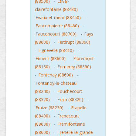
(88500)
-
Etival-
clairefontaine (88480)
-
Evaux-et-menil (88450)
-
Faucompierre (88460)
-
Fauconcourt (88700)
-
Fays
(88600)
-
Ferdrupt (88360)
-
Fignevelle (88410)
-
Fimenil (88600)
-
Floremont
(88130)
-
Fomerey (88390)
-
Fontenay (88600)
-
Fontenoy-le-chateau
(88240)
-
Fouchecourt
(88320)
-
Frain (88320)
-
Fraize (88230)
-
Frapelle
(88490)
-
Frebecourt
(88630)
-
Fremifontaine
(88600)
-
Frenelle-la-grande