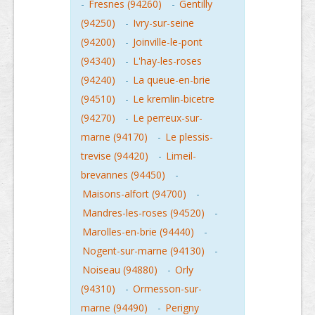
-
Fresnes (94260)
-
Gentilly
(94250)
-
Ivry-sur-seine
(94200)
-
Joinville-le-pont
(94340)
-
L'hay-les-roses
(94240)
-
La queue-en-brie
(94510)
-
Le kremlin-bicetre
(94270)
-
Le perreux-sur-
marne (94170)
-
Le plessis-
trevise (94420)
-
Limeil-
brevannes (94450)
-
Maisons-alfort (94700)
-
Mandres-les-roses (94520)
-
Marolles-en-brie (94440)
-
Nogent-sur-marne (94130)
-
Noiseau (94880)
-
Orly
(94310)
-
Ormesson-sur-
marne (94490)
-
Perigny