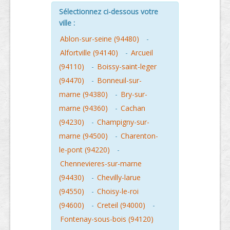
Sélectionnez ci-dessous votre
ville :
Ablon-sur-seine (94480)
-
Alfortville (94140)
-
Arcueil
(94110)
-
Boissy-saint-leger
(94470)
-
Bonneuil-sur-
marne (94380)
-
Bry-sur-
marne (94360)
-
Cachan
(94230)
-
Champigny-sur-
marne (94500)
-
Charenton-
le-pont (94220)
-
Chennevieres-sur-marne
(94430)
-
Chevilly-larue
(94550)
-
Choisy-le-roi
(94600)
-
Creteil (94000)
-
Fontenay-sous-bois (94120)