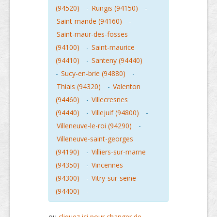
(94520)
-
Rungis (94150)
-
Saint-mande (94160)
-
Saint-maur-des-fosses
(94100)
-
Saint-maurice
(94410)
-
Santeny (94440)
-
Sucy-en-brie (94880)
-
Thiais (94320)
-
Valenton
(94460)
-
Villecresnes
(94440)
-
Villejuif (94800)
-
Villeneuve-le-roi (94290)
-
Villeneuve-saint-georges
(94190)
-
Villiers-sur-marne
(94350)
-
Vincennes
(94300)
-
Vitry-sur-seine
(94400)
-
ou
cliquez ici pour changer de