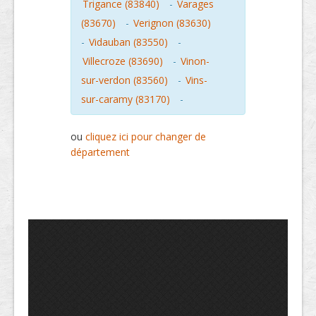
Trigance (83840)
-
Varages
(83670)
-
Verignon (83630)
-
Vidauban (83550)
-
Villecroze (83690)
-
Vinon-
sur-verdon (83560)
-
Vins-
sur-caramy (83170)
-
ou
cliquez ici pour changer de
département