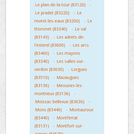
Le plan-de-la-tour (83120)
-
Le pradet (83220)
-
Le
revest-les-eaux (83200)
-
Le
thoronet (83340)
-
Le val
(83143)
-
Les adrets-de-
l'esterel (83600)
-
Les arcs
(83460)
-
Les mayons
(83340)
-
Les salles-sur-
verdon (83630)
-
Lorgues
(83510)
-
Mazaugues
(83136)
-
Meounes-les-
montrieux (83136)
-
Moissac-bellevue (83630)
-
Mons (83440)
-
Montauroux
(83440)
-
Montferrat
(83131)
-
Montfort-sur-
argens (83570)
-