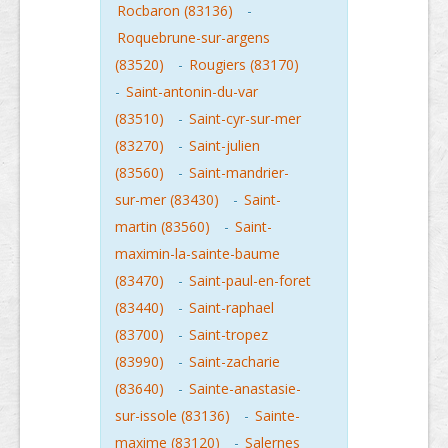
Rocbaron (83136)
-
Roquebrune-sur-argens
(83520)
-
Rougiers (83170)
-
Saint-antonin-du-var
(83510)
-
Saint-cyr-sur-mer
(83270)
-
Saint-julien
(83560)
-
Saint-mandrier-
sur-mer (83430)
-
Saint-
martin (83560)
-
Saint-
maximin-la-sainte-baume
(83470)
-
Saint-paul-en-foret
(83440)
-
Saint-raphael
(83700)
-
Saint-tropez
(83990)
-
Saint-zacharie
(83640)
-
Sainte-anastasie-
sur-issole (83136)
-
Sainte-
maxime (83120)
-
Salernes