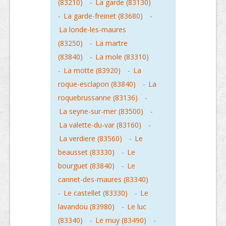
(83210)
-
La garde (83130)
-
La garde-freinet (83680)
-
La londe-les-maures
(83250)
-
La martre
(83840)
-
La mole (83310)
-
La motte (83920)
-
La
roque-esclapon (83840)
-
La
roquebrussanne (83136)
-
La seyne-sur-mer (83500)
-
La valette-du-var (83160)
-
La verdiere (83560)
-
Le
beausset (83330)
-
Le
bourguet (83840)
-
Le
cannet-des-maures (83340)
-
Le castellet (83330)
-
Le
lavandou (83980)
-
Le luc
(83340)
-
Le muy (83490)
-