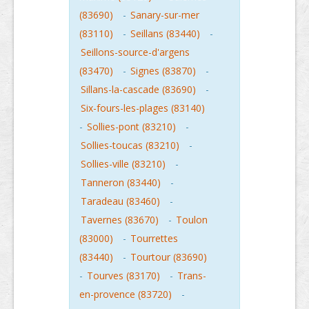
(83690)
-
Sanary-sur-mer
(83110)
-
Seillans (83440)
-
Seillons-source-d'argens
(83470)
-
Signes (83870)
-
Sillans-la-cascade (83690)
-
Six-fours-les-plages (83140)
-
Sollies-pont (83210)
-
Sollies-toucas (83210)
-
Sollies-ville (83210)
-
Tanneron (83440)
-
Taradeau (83460)
-
Tavernes (83670)
-
Toulon
(83000)
-
Tourrettes
(83440)
-
Tourtour (83690)
-
Tourves (83170)
-
Trans-
en-provence (83720)
-