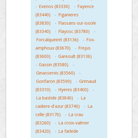
-
Evenos (83330)
-
Fayence
(83440)
-
Figanieres
(83830)
-
Flassans-sur-issole
(83340)
-
Flayosc (83780)
-
Forcalqueiret (83136)
-
Fox-
amphoux (83670)
-
Frejus
(83600)
-
Gareoult (83136)
-
Gassin (83580)
-
Ginasservis (83560)
-
Gonfaron (83590)
-
Grimaud
(83310)
-
Hyeres (83400)
-
La bastide (83840)
-
La
cadiere-d'azur (83740)
-
La
celle (83170)
-
La crau
(83260)
-
La croix-valmer
(83420)
-
La farlede