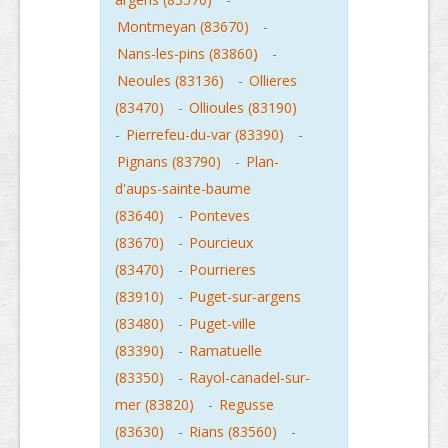
Montmeyan (83670)
-
Nans-les-pins (83860)
-
Neoules (83136)
-
Ollieres
(83470)
-
Ollioules (83190)
-
Pierrefeu-du-var (83390)
-
Pignans (83790)
-
Plan-
d'aups-sainte-baume
(83640)
-
Ponteves
(83670)
-
Pourcieux
(83470)
-
Pourrieres
(83910)
-
Puget-sur-argens
(83480)
-
Puget-ville
(83390)
-
Ramatuelle
(83350)
-
Rayol-canadel-sur-
mer (83820)
-
Regusse
(83630)
-
Rians (83560)
-