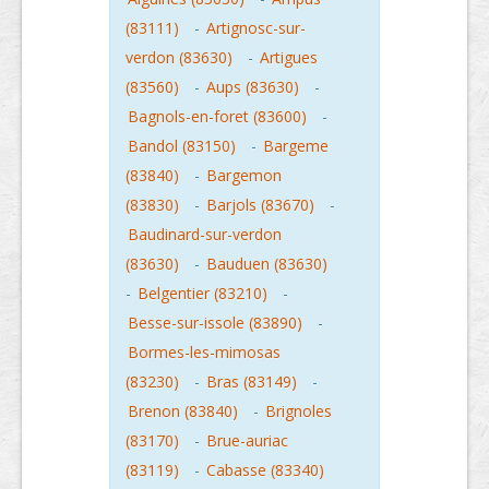
(83111)
-
Artignosc-sur-
verdon (83630)
-
Artigues
(83560)
-
Aups (83630)
-
Bagnols-en-foret (83600)
-
Bandol (83150)
-
Bargeme
(83840)
-
Bargemon
(83830)
-
Barjols (83670)
-
Baudinard-sur-verdon
(83630)
-
Bauduen (83630)
-
Belgentier (83210)
-
Besse-sur-issole (83890)
-
Bormes-les-mimosas
(83230)
-
Bras (83149)
-
Brenon (83840)
-
Brignoles
(83170)
-
Brue-auriac
(83119)
-
Cabasse (83340)