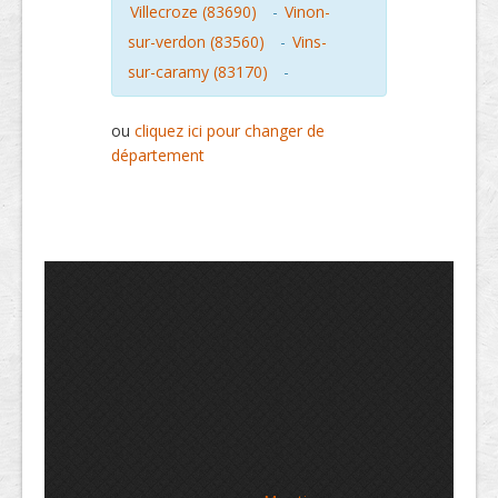
Villecroze (83690)
-
Vinon-
sur-verdon (83560)
-
Vins-
sur-caramy (83170)
-
ou
cliquez ici pour changer de
département