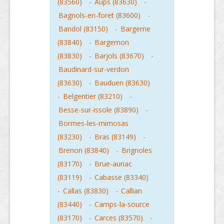
(83560)
-
Aups (83630)
-
Bagnols-en-foret (83600)
-
Bandol (83150)
-
Bargeme
(83840)
-
Bargemon
(83830)
-
Barjols (83670)
-
Baudinard-sur-verdon
(83630)
-
Bauduen (83630)
-
Belgentier (83210)
-
Besse-sur-issole (83890)
-
Bormes-les-mimosas
(83230)
-
Bras (83149)
-
Brenon (83840)
-
Brignoles
(83170)
-
Brue-auriac
(83119)
-
Cabasse (83340)
-
Callas (83830)
-
Callian
(83440)
-
Camps-la-source
(83170)
-
Carces (83570)
-