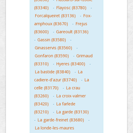
(83340)
-
Flayosc (83780)
-
Forcalqueiret (83136)
-
Fox-
amphoux (83670)
-
Frejus
(83600)
-
Gareoult (83136)
-
Gassin (83580)
-
Ginasservis (83560)
-
Gonfaron (83590)
-
Grimaud
(83310)
-
Hyeres (83400)
-
La bastide (83840)
-
La
cadiere-d'azur (83740)
-
La
celle (83170)
-
La crau
(83260)
-
La croix-valmer
(83420)
-
La farlede
(83210)
-
La garde (83130)
-
La garde-freinet (83680)
-
La londe-les-maures