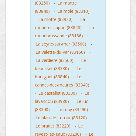
(83250)
-
La martre
(83840)
-
La mole (83310)
-
La motte (83920)
-
La
roque-esclapon (83840)
-
La
roquebrussanne (83136)
-
La seyne-sur-mer (83500)
-
La valette-du-var (83160)
-
La verdiere (83560)
-
Le
beausset (83330)
-
Le
bourguet (83840)
-
Le
cannet-des-maures (83340)
-
Le castellet (83330)
-
Le
lavandou (83980)
-
Le luc
(83340)
-
Le muy (83490)
-
Le plan-de-la-tour (83120)
-
Le pradet (83220)
-
Le
revest-les-eaux (83200)
-
Le