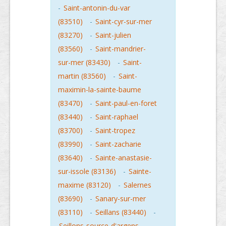
-
Saint-antonin-du-var
(83510)
-
Saint-cyr-sur-mer
(83270)
-
Saint-julien
(83560)
-
Saint-mandrier-
sur-mer (83430)
-
Saint-
martin (83560)
-
Saint-
maximin-la-sainte-baume
(83470)
-
Saint-paul-en-foret
(83440)
-
Saint-raphael
(83700)
-
Saint-tropez
(83990)
-
Saint-zacharie
(83640)
-
Sainte-anastasie-
sur-issole (83136)
-
Sainte-
maxime (83120)
-
Salernes
(83690)
-
Sanary-sur-mer
(83110)
-
Seillans (83440)
-
Seillons-source-d'argens