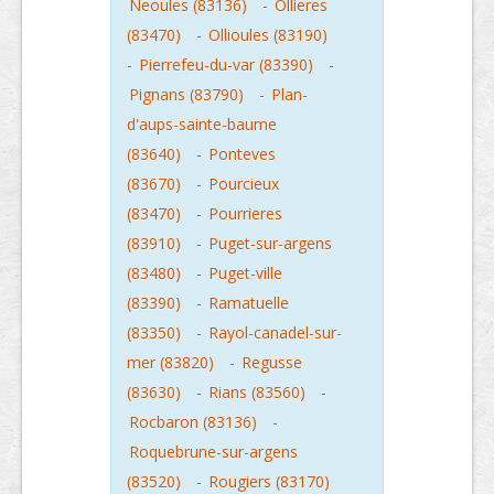
Neoules (83136)
-
Ollieres
(83470)
-
Ollioules (83190)
-
Pierrefeu-du-var (83390)
-
Pignans (83790)
-
Plan-
d'aups-sainte-baume
(83640)
-
Ponteves
(83670)
-
Pourcieux
(83470)
-
Pourrieres
(83910)
-
Puget-sur-argens
(83480)
-
Puget-ville
(83390)
-
Ramatuelle
(83350)
-
Rayol-canadel-sur-
mer (83820)
-
Regusse
(83630)
-
Rians (83560)
-
Rocbaron (83136)
-
Roquebrune-sur-argens
(83520)
-
Rougiers (83170)