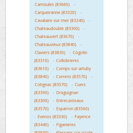
Carnoules (83660)
-
Carqueiranne (83320)
-
Cavalaire-sur-mer (83240)
-
Chateaudouble (83300)
-
Chateauvert (83670)
-
Chateauvieux (83840)
-
Claviers (83830)
-
Cogolin
(83310)
-
Collobrieres
(83610)
-
Comps-sur-artuby
(83840)
-
Correns (83570)
-
Cotignac (83570)
-
Cuers
(83390)
-
Draguignan
(83300)
-
Entrecasteaux
(83570)
-
Esparron (83560)
-
Evenos (83330)
-
Fayence
(83440)
-
Figanieres
(83830)
-
Flassans-sur-issole