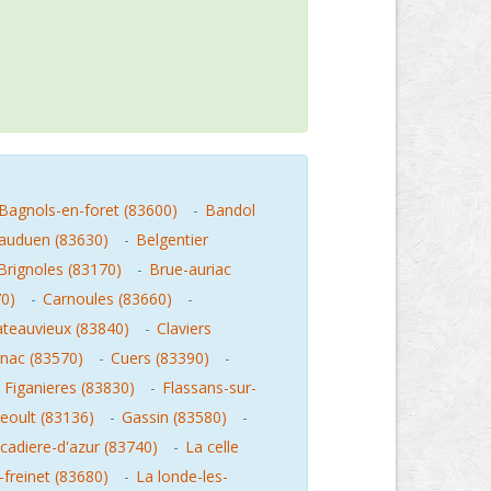
Bagnols-en-foret (83600)
-
Bandol
auduen (83630)
-
Belgentier
Brignoles (83170)
-
Brue-auriac
70)
-
Carnoules (83660)
-
teauvieux (83840)
-
Claviers
gnac (83570)
-
Cuers (83390)
-
-
Figanieres (83830)
-
Flassans-sur-
eoult (83136)
-
Gassin (83580)
-
cadiere-d'azur (83740)
-
La celle
-freinet (83680)
-
La londe-les-