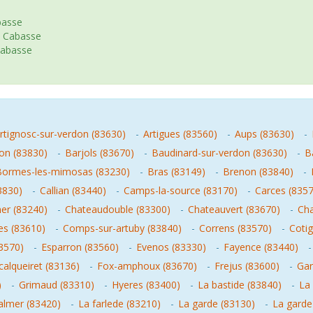
basse
ie Cabasse
Cabasse
rtignosc-sur-verdon (83630)
-
Artigues (83560)
-
Aups (83630)
-
n (83830)
-
Barjols (83670)
-
Baudinard-sur-verdon (83630)
-
B
Bormes-les-mimosas (83230)
-
Bras (83149)
-
Brenon (83840)
-
3830)
-
Callian (83440)
-
Camps-la-source (83170)
-
Carces (835
mer (83240)
-
Chateaudouble (83300)
-
Chateauvert (83670)
-
Cha
es (83610)
-
Comps-sur-artuby (83840)
-
Correns (83570)
-
Coti
3570)
-
Esparron (83560)
-
Evenos (83330)
-
Fayence (83440)
calqueiret (83136)
-
Fox-amphoux (83670)
-
Frejus (83600)
-
Gar
)
-
Grimaud (83310)
-
Hyeres (83400)
-
La bastide (83840)
-
La 
valmer (83420)
-
La farlede (83210)
-
La garde (83130)
-
La garde