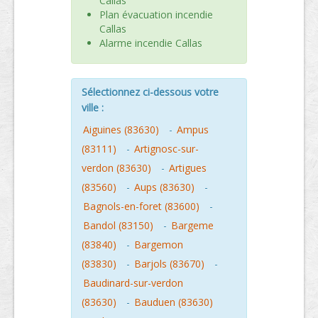
Callas
Plan évacuation incendie
Callas
Alarme incendie Callas
Sélectionnez ci-dessous votre
ville :
Aiguines (83630)
-
Ampus
(83111)
-
Artignosc-sur-
verdon (83630)
-
Artigues
(83560)
-
Aups (83630)
-
Bagnols-en-foret (83600)
-
Bandol (83150)
-
Bargeme
(83840)
-
Bargemon
(83830)
-
Barjols (83670)
-
Baudinard-sur-verdon
(83630)
-
Bauduen (83630)