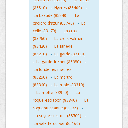
(83310)
-
Hyeres (83400)
-
La bastide (83840)
-
La
cadiere-d'azur (83740)
-
La
celle (83170)
-
La crau
(83260)
-
La croix-valmer
(83420)
-
La farlede
(83210)
-
La garde (83130)
-
La garde-freinet (83680)
-
La londe-les-maures
(83250)
-
La martre
(83840)
-
La mole (83310)
-
La motte (83920)
-
La
roque-esclapon (83840)
-
La
roquebrussanne (83136)
-
La seyne-sur-mer (83500)
-
La valette-du-var (83160)
-