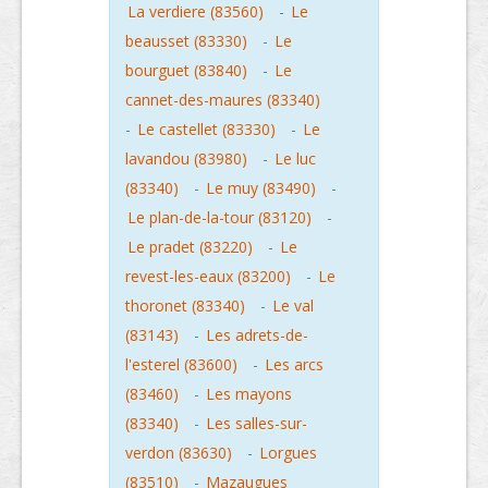
La verdiere (83560)
-
Le
beausset (83330)
-
Le
bourguet (83840)
-
Le
cannet-des-maures (83340)
-
Le castellet (83330)
-
Le
lavandou (83980)
-
Le luc
(83340)
-
Le muy (83490)
-
Le plan-de-la-tour (83120)
-
Le pradet (83220)
-
Le
revest-les-eaux (83200)
-
Le
thoronet (83340)
-
Le val
(83143)
-
Les adrets-de-
l'esterel (83600)
-
Les arcs
(83460)
-
Les mayons
(83340)
-
Les salles-sur-
verdon (83630)
-
Lorgues
(83510)
-
Mazaugues