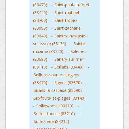
(83470)
-
Saint-paul-en-foret
(83440)
-
Saint-raphael
(83700)
-
Saint-tropez
(83990)
-
Saint-zacharie
(83640)
-
Sainte-anastasie-
sur-issole (83136)
-
Sainte-
maxime (83120)
-
Salernes
(83690)
-
Sanary-sur-mer
(83110)
-
Seillans (83440)
-
Seillons-source-d'argens
(83470)
-
Signes (83870)
-
Sillans-la-cascade (83690)
-
Six-fours-les-plages (83140)
-
Sollies-pont (83210)
-
Sollies-toucas (83210)
-
Sollies-ville (83210)
-