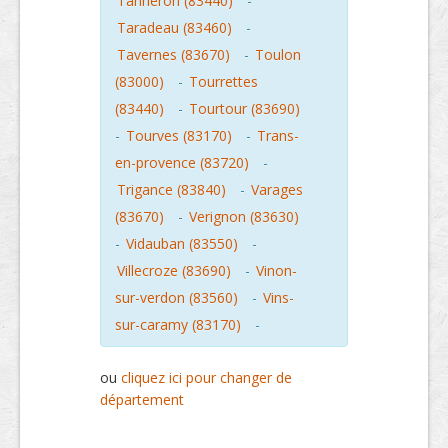
Tanneron (83440)
-
Taradeau (83460)
-
Tavernes (83670)
-
Toulon
(83000)
-
Tourrettes
(83440)
-
Tourtour (83690)
-
Tourves (83170)
-
Trans-
en-provence (83720)
-
Trigance (83840)
-
Varages
(83670)
-
Verignon (83630)
-
Vidauban (83550)
-
Villecroze (83690)
-
Vinon-
sur-verdon (83560)
-
Vins-
sur-caramy (83170)
-
ou
cliquez ici pour changer de
département