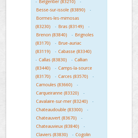
-
Belgentier (83210)
-
Besse-sur-issole (83890)
-
Bormes-les-mimosas
(83230)
-
Bras (83149)
-
Brenon (83840)
-
Brignoles
(83170)
-
Brue-auriac
(83119)
-
Cabasse (83340)
-
Callas (83830)
-
Callian
(83440)
-
Camps-la-source
(83170)
-
Carces (83570)
-
Carnoules (83660)
-
Carqueiranne (83320)
-
Cavalaire-sur-mer (83240)
-
Chateaudouble (83300)
-
Chateauvert (83670)
-
Chateauvieux (83840)
-
Claviers (83830)
-
Cogolin