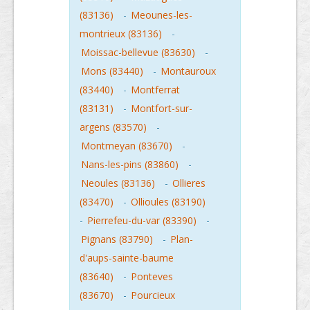
(83136)
-
Meounes-les-
montrieux (83136)
-
Moissac-bellevue (83630)
-
Mons (83440)
-
Montauroux
(83440)
-
Montferrat
(83131)
-
Montfort-sur-
argens (83570)
-
Montmeyan (83670)
-
Nans-les-pins (83860)
-
Neoules (83136)
-
Ollieres
(83470)
-
Ollioules (83190)
-
Pierrefeu-du-var (83390)
-
Pignans (83790)
-
Plan-
d'aups-sainte-baume
(83640)
-
Ponteves
(83670)
-
Pourcieux