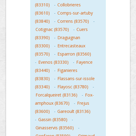
(83310)
-
Collobrieres
(83610)
-
Comps-sur-artuby
(83840)
-
Correns (83570)
-
Cotignac (83570)
-
Cuers
(83390)
-
Draguignan
(83300)
-
Entrecasteaux
(83570)
-
Esparron (83560)
-
Evenos (83330)
-
Fayence
(83440)
-
Figanieres
(83830)
-
Flassans-sur-issole
(83340)
-
Flayosc (83780)
-
Forcalqueiret (83136)
-
Fox-
amphoux (83670)
-
Frejus
(83600)
-
Gareoult (83136)
-
Gassin (83580)
-
Ginasservis (83560)
-
Gonfaron (83590)
-
Grimaud