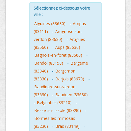
Sélectionnez ci-dessous votre
ville :
Aiguines (83630)
-
Ampus
(83111)
-
Artignosc-sur-
verdon (83630)
-
Artigues
(83560)
-
Aups (83630)
-
Bagnols-en-foret (83600)
-
Bandol (83150)
-
Bargeme
(83840)
-
Bargemon
(83830)
-
Barjols (83670)
-
Baudinard-sur-verdon
(83630)
-
Bauduen (83630)
-
Belgentier (83210)
-
Besse-sur-issole (83890)
-
Bormes-les-mimosas
(83230)
-
Bras (83149)
-