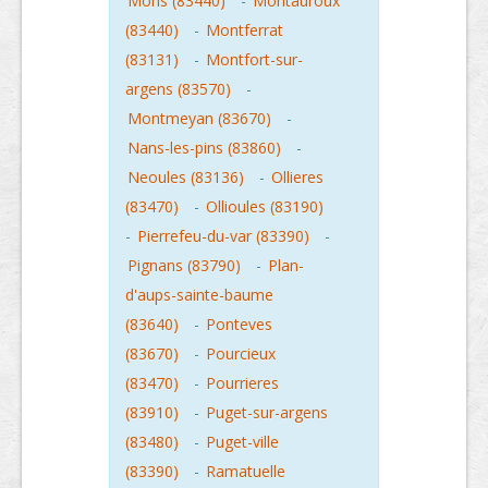
Mons (83440)
-
Montauroux
(83440)
-
Montferrat
(83131)
-
Montfort-sur-
argens (83570)
-
Montmeyan (83670)
-
Nans-les-pins (83860)
-
Neoules (83136)
-
Ollieres
(83470)
-
Ollioules (83190)
-
Pierrefeu-du-var (83390)
-
Pignans (83790)
-
Plan-
d'aups-sainte-baume
(83640)
-
Ponteves
(83670)
-
Pourcieux
(83470)
-
Pourrieres
(83910)
-
Puget-sur-argens
(83480)
-
Puget-ville
(83390)
-
Ramatuelle