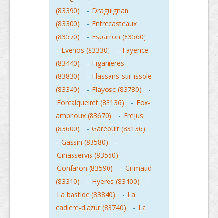
(83390)
-
Draguignan
(83300)
-
Entrecasteaux
(83570)
-
Esparron (83560)
-
Evenos (83330)
-
Fayence
(83440)
-
Figanieres
(83830)
-
Flassans-sur-issole
(83340)
-
Flayosc (83780)
-
Forcalqueiret (83136)
-
Fox-
amphoux (83670)
-
Frejus
(83600)
-
Gareoult (83136)
-
Gassin (83580)
-
Ginasservis (83560)
-
Gonfaron (83590)
-
Grimaud
(83310)
-
Hyeres (83400)
-
La bastide (83840)
-
La
cadiere-d'azur (83740)
-
La