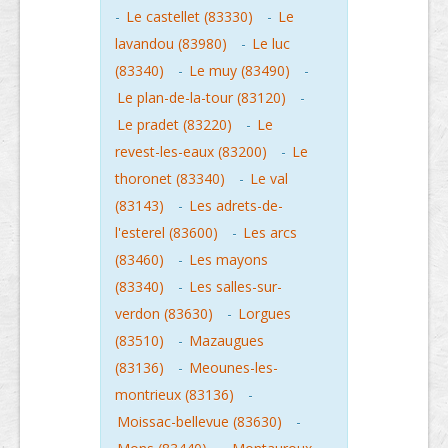
-
Le castellet (83330)
-
Le
lavandou (83980)
-
Le luc
(83340)
-
Le muy (83490)
-
Le plan-de-la-tour (83120)
-
Le pradet (83220)
-
Le
revest-les-eaux (83200)
-
Le
thoronet (83340)
-
Le val
(83143)
-
Les adrets-de-
l'esterel (83600)
-
Les arcs
(83460)
-
Les mayons
(83340)
-
Les salles-sur-
verdon (83630)
-
Lorgues
(83510)
-
Mazaugues
(83136)
-
Meounes-les-
montrieux (83136)
-
Moissac-bellevue (83630)
-