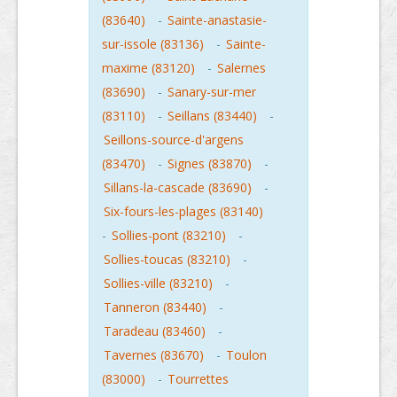
(83640)
-
Sainte-anastasie-
sur-issole (83136)
-
Sainte-
maxime (83120)
-
Salernes
(83690)
-
Sanary-sur-mer
(83110)
-
Seillans (83440)
-
Seillons-source-d'argens
(83470)
-
Signes (83870)
-
Sillans-la-cascade (83690)
-
Six-fours-les-plages (83140)
-
Sollies-pont (83210)
-
Sollies-toucas (83210)
-
Sollies-ville (83210)
-
Tanneron (83440)
-
Taradeau (83460)
-
Tavernes (83670)
-
Toulon
(83000)
-
Tourrettes