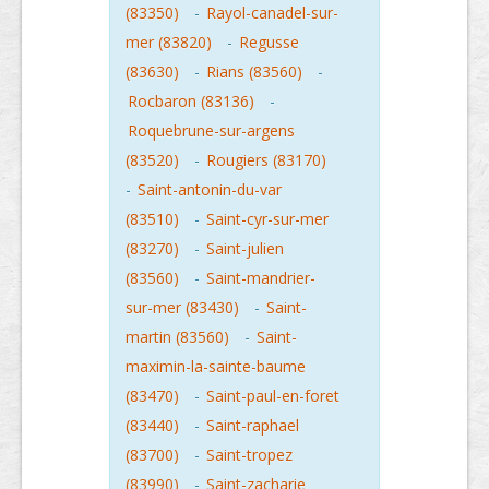
(83350)
-
Rayol-canadel-sur-
mer (83820)
-
Regusse
(83630)
-
Rians (83560)
-
Rocbaron (83136)
-
Roquebrune-sur-argens
(83520)
-
Rougiers (83170)
-
Saint-antonin-du-var
(83510)
-
Saint-cyr-sur-mer
(83270)
-
Saint-julien
(83560)
-
Saint-mandrier-
sur-mer (83430)
-
Saint-
martin (83560)
-
Saint-
maximin-la-sainte-baume
(83470)
-
Saint-paul-en-foret
(83440)
-
Saint-raphael
(83700)
-
Saint-tropez
(83990)
-
Saint-zacharie