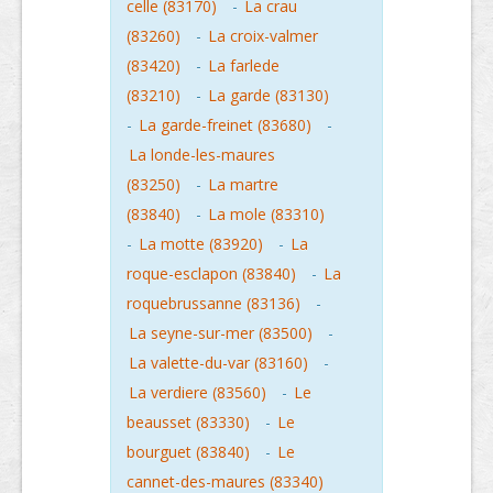
celle (83170)
-
La crau
(83260)
-
La croix-valmer
(83420)
-
La farlede
(83210)
-
La garde (83130)
-
La garde-freinet (83680)
-
La londe-les-maures
(83250)
-
La martre
(83840)
-
La mole (83310)
-
La motte (83920)
-
La
roque-esclapon (83840)
-
La
roquebrussanne (83136)
-
La seyne-sur-mer (83500)
-
La valette-du-var (83160)
-
La verdiere (83560)
-
Le
beausset (83330)
-
Le
bourguet (83840)
-
Le
cannet-des-maures (83340)