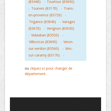
(83440)
-
Tourtour (83690)
-
Tourves (83170)
-
Trans-
en-provence (83720)
-
Trigance (83840)
-
Varages
(83670)
-
Verignon (83630)
-
Vidauban (83550)
-
Villecroze (83690)
-
Vinon-
sur-verdon (83560)
-
Vins-
sur-caramy (83170)
-
ou
cliquez ici pour changer de
département