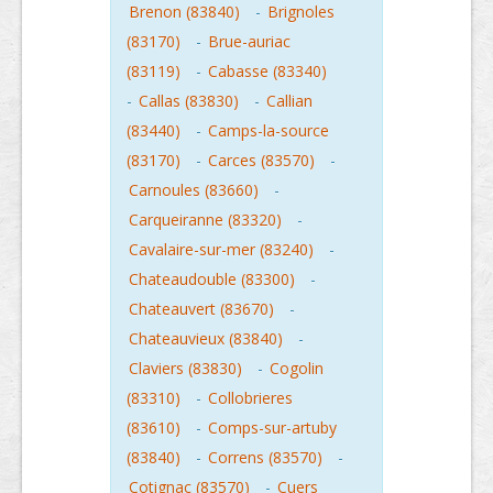
Brenon (83840)
-
Brignoles
(83170)
-
Brue-auriac
(83119)
-
Cabasse (83340)
-
Callas (83830)
-
Callian
(83440)
-
Camps-la-source
(83170)
-
Carces (83570)
-
Carnoules (83660)
-
Carqueiranne (83320)
-
Cavalaire-sur-mer (83240)
-
Chateaudouble (83300)
-
Chateauvert (83670)
-
Chateauvieux (83840)
-
Claviers (83830)
-
Cogolin
(83310)
-
Collobrieres
(83610)
-
Comps-sur-artuby
(83840)
-
Correns (83570)
-
Cotignac (83570)
-
Cuers