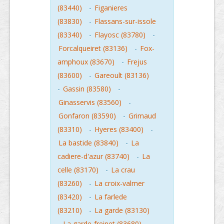
(83440)
-
Figanieres
(83830)
-
Flassans-sur-issole
(83340)
-
Flayosc (83780)
-
Forcalqueiret (83136)
-
Fox-
amphoux (83670)
-
Frejus
(83600)
-
Gareoult (83136)
-
Gassin (83580)
-
Ginasservis (83560)
-
Gonfaron (83590)
-
Grimaud
(83310)
-
Hyeres (83400)
-
La bastide (83840)
-
La
cadiere-d'azur (83740)
-
La
celle (83170)
-
La crau
(83260)
-
La croix-valmer
(83420)
-
La farlede
(83210)
-
La garde (83130)
-
La garde-freinet (83680)
-