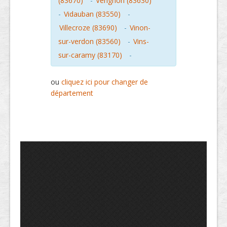
(83670)
-
Verignon (83630)
-
Vidauban (83550)
-
Villecroze (83690)
-
Vinon-
sur-verdon (83560)
-
Vins-
sur-caramy (83170)
-
ou
cliquez ici pour changer de
département