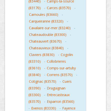
(83440)
-
Camps-la-source
(83170)
-
Carces (83570)
-
Carnoules (83660)
-
Carqueiranne (83320)
-
Cavalaire-sur-mer (83240)
-
Chateaudouble (83300)
-
Chateauvert (83670)
-
Chateauvieux (83840)
-
Claviers (83830)
-
Cogolin
(83310)
-
Collobrieres
(83610)
-
Comps-sur-artuby
(83840)
-
Correns (83570)
-
Cotignac (83570)
-
Cuers
(83390)
-
Draguignan
(83300)
-
Entrecasteaux
(83570)
-
Esparron (83560)
-
Evenos (83330)
-
Fayence