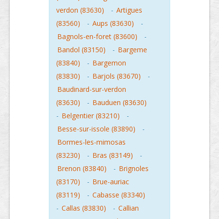
verdon (83630)
-
Artigues
(83560)
-
Aups (83630)
-
Bagnols-en-foret (83600)
-
Bandol (83150)
-
Bargeme
(83840)
-
Bargemon
(83830)
-
Barjols (83670)
-
Baudinard-sur-verdon
(83630)
-
Bauduen (83630)
-
Belgentier (83210)
-
Besse-sur-issole (83890)
-
Bormes-les-mimosas
(83230)
-
Bras (83149)
-
Brenon (83840)
-
Brignoles
(83170)
-
Brue-auriac
(83119)
-
Cabasse (83340)
-
Callas (83830)
-
Callian