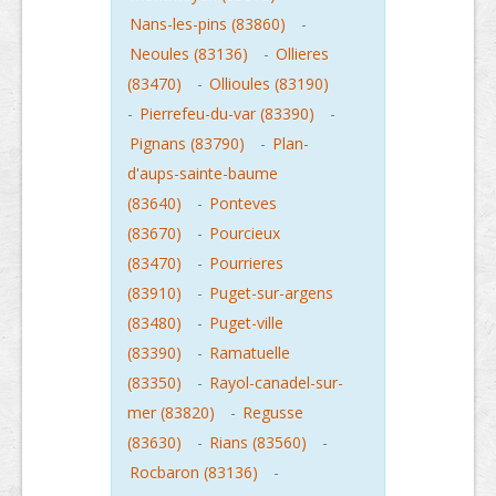
Nans-les-pins (83860)
-
Neoules (83136)
-
Ollieres
(83470)
-
Ollioules (83190)
-
Pierrefeu-du-var (83390)
-
Pignans (83790)
-
Plan-
d'aups-sainte-baume
(83640)
-
Ponteves
(83670)
-
Pourcieux
(83470)
-
Pourrieres
(83910)
-
Puget-sur-argens
(83480)
-
Puget-ville
(83390)
-
Ramatuelle
(83350)
-
Rayol-canadel-sur-
mer (83820)
-
Regusse
(83630)
-
Rians (83560)
-
Rocbaron (83136)
-