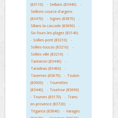
(83110)
-
Seillans (83440)
-
Seillons-source-d'argens
(83470)
-
Signes (83870)
-
Sillans-la-cascade (83690)
-
Six-fours-les-plages (83140)
-
Sollies-pont (83210)
-
Sollies-toucas (83210)
-
Sollies-ville (83210)
-
Tanneron (83440)
-
Taradeau (83460)
-
Tavernes (83670)
-
Toulon
(83000)
-
Tourrettes
(83440)
-
Tourtour (83690)
-
Tourves (83170)
-
Trans-
en-provence (83720)
-
Trigance (83840)
-
Varages