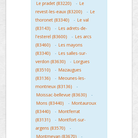
Le pradet (83220)
-
Le
revest-les-eaux (83200)
-
Le
thoronet (83340)
-
Le val
(83143)
-
Les adrets-de-
l'esterel (83600)
-
Les arcs
(83460)
-
Les mayons
(83340)
-
Les salles-sur-
verdon (83630)
-
Lorgues
(83510)
-
Mazaugues
(83136)
-
Meounes-les-
montrieux (83136)
-
Moissac-bellevue (83630)
-
Mons (83440)
-
Montauroux
(83440)
-
Montferrat
(83131)
-
Montfort-sur-
argens (83570)
-
Montmeyan (83670)
-