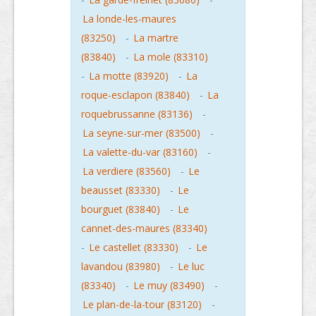
La londe-les-maures
(83250)
-
La martre
(83840)
-
La mole (83310)
-
La motte (83920)
-
La
roque-esclapon (83840)
-
La
roquebrussanne (83136)
-
La seyne-sur-mer (83500)
-
La valette-du-var (83160)
-
La verdiere (83560)
-
Le
beausset (83330)
-
Le
bourguet (83840)
-
Le
cannet-des-maures (83340)
-
Le castellet (83330)
-
Le
lavandou (83980)
-
Le luc
(83340)
-
Le muy (83490)
-
Le plan-de-la-tour (83120)
-