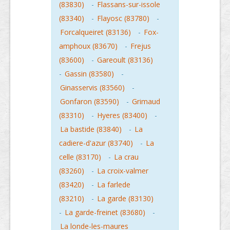
(83830)
-
Flassans-sur-issole
(83340)
-
Flayosc (83780)
-
Forcalqueiret (83136)
-
Fox-
amphoux (83670)
-
Frejus
(83600)
-
Gareoult (83136)
-
Gassin (83580)
-
Ginasservis (83560)
-
Gonfaron (83590)
-
Grimaud
(83310)
-
Hyeres (83400)
-
La bastide (83840)
-
La
cadiere-d'azur (83740)
-
La
celle (83170)
-
La crau
(83260)
-
La croix-valmer
(83420)
-
La farlede
(83210)
-
La garde (83130)
-
La garde-freinet (83680)
-
La londe-les-maures