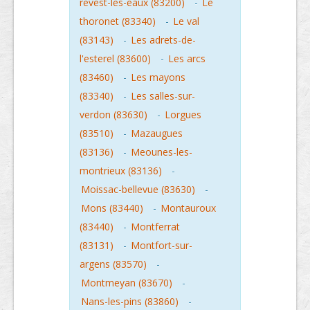
revest-les-eaux (83200)
-
Le
thoronet (83340)
-
Le val
(83143)
-
Les adrets-de-
l'esterel (83600)
-
Les arcs
(83460)
-
Les mayons
(83340)
-
Les salles-sur-
verdon (83630)
-
Lorgues
(83510)
-
Mazaugues
(83136)
-
Meounes-les-
montrieux (83136)
-
Moissac-bellevue (83630)
-
Mons (83440)
-
Montauroux
(83440)
-
Montferrat
(83131)
-
Montfort-sur-
argens (83570)
-
Montmeyan (83670)
-
Nans-les-pins (83860)
-