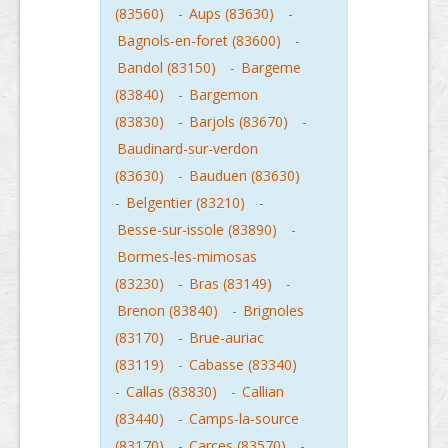
(83560)
-
Aups (83630)
-
Bagnols-en-foret (83600)
-
Bandol (83150)
-
Bargeme
(83840)
-
Bargemon
(83830)
-
Barjols (83670)
-
Baudinard-sur-verdon
(83630)
-
Bauduen (83630)
-
Belgentier (83210)
-
Besse-sur-issole (83890)
-
Bormes-les-mimosas
(83230)
-
Bras (83149)
-
Brenon (83840)
-
Brignoles
(83170)
-
Brue-auriac
(83119)
-
Cabasse (83340)
-
Callas (83830)
-
Callian
(83440)
-
Camps-la-source
(83170)
-
Carces (83570)
-