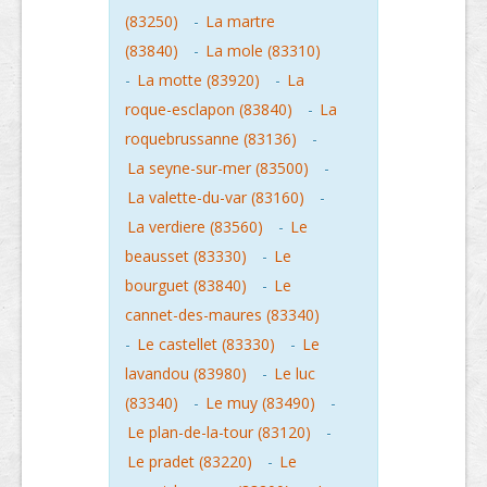
(83250)
-
La martre
(83840)
-
La mole (83310)
-
La motte (83920)
-
La
roque-esclapon (83840)
-
La
roquebrussanne (83136)
-
La seyne-sur-mer (83500)
-
La valette-du-var (83160)
-
La verdiere (83560)
-
Le
beausset (83330)
-
Le
bourguet (83840)
-
Le
cannet-des-maures (83340)
-
Le castellet (83330)
-
Le
lavandou (83980)
-
Le luc
(83340)
-
Le muy (83490)
-
Le plan-de-la-tour (83120)
-
Le pradet (83220)
-
Le