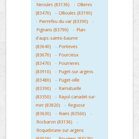
Neoules (83136)
-
Ollieres
(83470)
-
Ollioules (83190)
-
Pierrefeu-du-var (83390)
-
Pignans (83790)
-
Plan-
d'aups-sainte-baume
(83640)
-
Ponteves
(83670)
-
Pourcieux
(83470)
-
Pourrieres
(83910)
-
Puget-sur-argens
(83480)
-
Puget-ville
(83390)
-
Ramatuelle
(83350)
-
Rayol-canadel-sur-
mer (83820)
-
Regusse
(83630)
-
Rians (83560)
-
Rocbaron (83136)
-
Roquebrune-sur-argens
(83520)
-
Rougiers (83170)