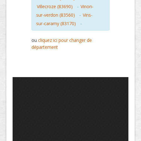
Villecroze (83690)
-
Vinon-
sur-verdon (83560)
-
Vins-
sur-caramy (83170)
-
ou
cliquez ici pour changer de
département