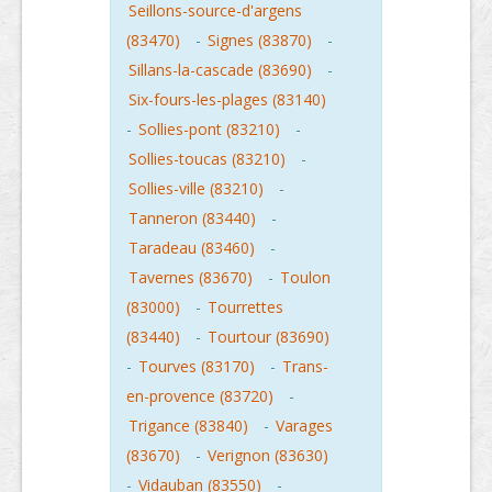
Seillons-source-d'argens
(83470)
-
Signes (83870)
-
Sillans-la-cascade (83690)
-
Six-fours-les-plages (83140)
-
Sollies-pont (83210)
-
Sollies-toucas (83210)
-
Sollies-ville (83210)
-
Tanneron (83440)
-
Taradeau (83460)
-
Tavernes (83670)
-
Toulon
(83000)
-
Tourrettes
(83440)
-
Tourtour (83690)
-
Tourves (83170)
-
Trans-
en-provence (83720)
-
Trigance (83840)
-
Varages
(83670)
-
Verignon (83630)
-
Vidauban (83550)
-