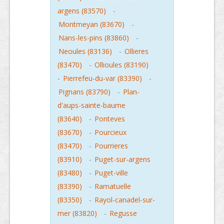
argens (83570)
-
Montmeyan (83670)
-
Nans-les-pins (83860)
-
Neoules (83136)
-
Ollieres
(83470)
-
Ollioules (83190)
-
Pierrefeu-du-var (83390)
-
Pignans (83790)
-
Plan-
d'aups-sainte-baume
(83640)
-
Ponteves
(83670)
-
Pourcieux
(83470)
-
Pourrieres
(83910)
-
Puget-sur-argens
(83480)
-
Puget-ville
(83390)
-
Ramatuelle
(83350)
-
Rayol-canadel-sur-
mer (83820)
-
Regusse