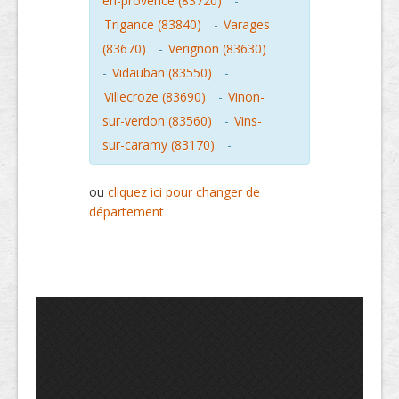
en-provence (83720)
-
Trigance (83840)
-
Varages
(83670)
-
Verignon (83630)
-
Vidauban (83550)
-
Villecroze (83690)
-
Vinon-
sur-verdon (83560)
-
Vins-
sur-caramy (83170)
-
ou
cliquez ici pour changer de
département