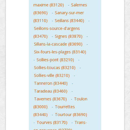
maxime (83120)
-
Salernes
(83690)
-
Sanary-sur-mer
(83110)
-
Seillans (83440)
-
Seillons-source-d'argens
(83470)
-
Signes (83870)
-
Sillans-la-cascade (83690)
-
Six-fours-les-plages (83140)
-
Sollies-pont (83210)
-
Sollies-toucas (83210)
-
Sollies-ville (83210)
-
Tanneron (83440)
-
Taradeau (83460)
-
Tavernes (83670)
-
Toulon
(83000)
-
Tourrettes
(83440)
-
Tourtour (83690)
-
Tourves (83170)
-
Trans-