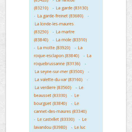
(83210)
-
La garde (83130)
-
La garde-freinet (83680)
-
La londe-les-maures
(83250)
-
La martre
(83840)
-
La mole (83310)
-
La motte (83920)
-
La
roque-esclapon (83840)
-
La
roquebrussanne (83136)
-
La seyne-sur-mer (83500)
-
La valette-du-var (83160)
-
La verdiere (83560)
-
Le
beausset (83330)
-
Le
bourguet (83840)
-
Le
cannet-des-maures (83340)
-
Le castellet (83330)
-
Le
lavandou (83980)
-
Le luc