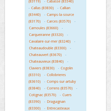
(83119)
-
Cabasse (83340)
-
Callas (83830)
-
Callian
(83440)
-
Camps-la-source
(83170)
-
Carces (83570)
-
Carnoules (83660)
-
Carqueiranne (83320)
-
Cavalaire-sur-mer (83240)
-
Chateaudouble (83300)
-
Chateauvert (83670)
-
Chateauvieux (83840)
-
Claviers (83830)
-
Cogolin
(83310)
-
Collobrieres
(83610)
-
Comps-sur-artuby
(83840)
-
Correns (83570)
-
Cotignac (83570)
-
Cuers
(83390)
-
Draguignan
(83300)
-
Entrecasteaux