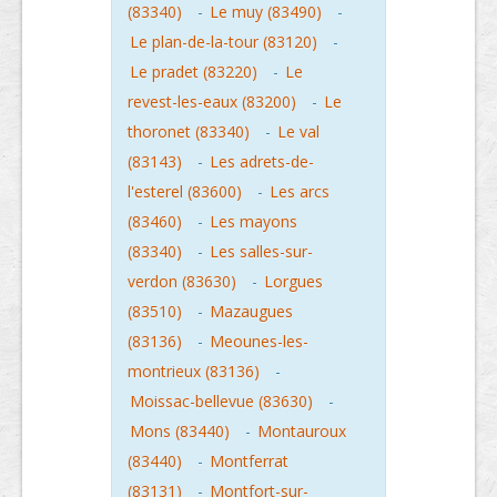
(83340)
-
Le muy (83490)
-
Le plan-de-la-tour (83120)
-
Le pradet (83220)
-
Le
revest-les-eaux (83200)
-
Le
thoronet (83340)
-
Le val
(83143)
-
Les adrets-de-
l'esterel (83600)
-
Les arcs
(83460)
-
Les mayons
(83340)
-
Les salles-sur-
verdon (83630)
-
Lorgues
(83510)
-
Mazaugues
(83136)
-
Meounes-les-
montrieux (83136)
-
Moissac-bellevue (83630)
-
Mons (83440)
-
Montauroux
(83440)
-
Montferrat
(83131)
-
Montfort-sur-