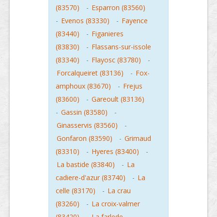
(83570)
-
Esparron (83560)
-
Evenos (83330)
-
Fayence
(83440)
-
Figanieres
(83830)
-
Flassans-sur-issole
(83340)
-
Flayosc (83780)
-
Forcalqueiret (83136)
-
Fox-
amphoux (83670)
-
Frejus
(83600)
-
Gareoult (83136)
-
Gassin (83580)
-
Ginasservis (83560)
-
Gonfaron (83590)
-
Grimaud
(83310)
-
Hyeres (83400)
-
La bastide (83840)
-
La
cadiere-d'azur (83740)
-
La
celle (83170)
-
La crau
(83260)
-
La croix-valmer
(83420)
-
La farlede