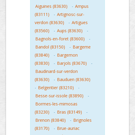
Aiguines (83630)
-
Ampus
(83111)
-
Artignosc-sur-
verdon (83630)
-
Artigues
(83560)
-
Aups (83630)
-
Bagnols-en-foret (83600)
-
Bandol (83150)
-
Bargeme
(83840)
-
Bargemon
(83830)
-
Barjols (83670)
-
Baudinard-sur-verdon
(83630)
-
Bauduen (83630)
-
Belgentier (83210)
-
Besse-sur-issole (83890)
-
Bormes-les-mimosas
(83230)
-
Bras (83149)
-
Brenon (83840)
-
Brignoles
(83170)
-
Brue-auriac