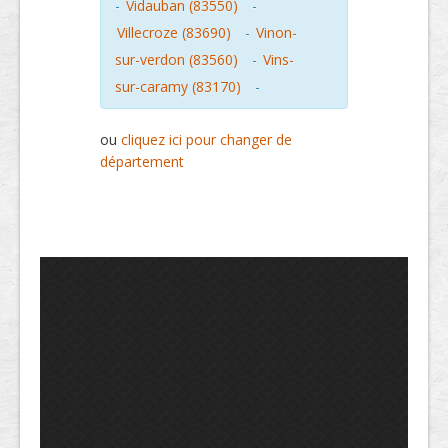
-
Vidauban (83550)
-
Villecroze (83690)
-
Vinon-
sur-verdon (83560)
-
Vins-
sur-caramy (83170)
-
ou
cliquez ici pour changer de
département