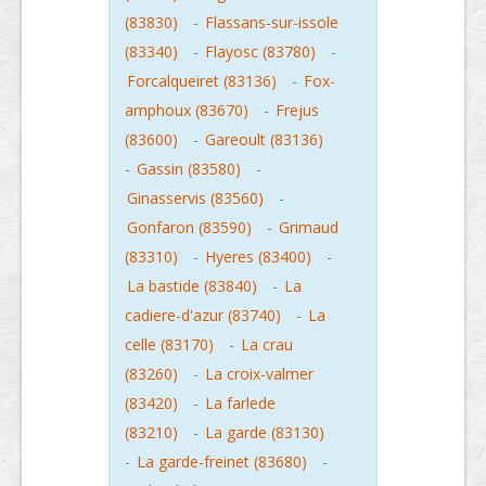
(83830)
-
Flassans-sur-issole
(83340)
-
Flayosc (83780)
-
Forcalqueiret (83136)
-
Fox-
amphoux (83670)
-
Frejus
(83600)
-
Gareoult (83136)
-
Gassin (83580)
-
Ginasservis (83560)
-
Gonfaron (83590)
-
Grimaud
(83310)
-
Hyeres (83400)
-
La bastide (83840)
-
La
cadiere-d'azur (83740)
-
La
celle (83170)
-
La crau
(83260)
-
La croix-valmer
(83420)
-
La farlede
(83210)
-
La garde (83130)
-
La garde-freinet (83680)
-