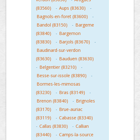
(83560)
-
Aups (83630)
-
Bagnols-en-foret (83600)
-
Bandol (83150)
-
Bargeme
(83840)
-
Bargemon
(83830)
-
Barjols (83670)
-
Baudinard-sur-verdon
(83630)
-
Bauduen (83630)
-
Belgentier (83210)
-
Besse-sur-issole (83890)
-
Bormes-les-mimosas
(83230)
-
Bras (83149)
-
Brenon (83840)
-
Brignoles
(83170)
-
Brue-auriac
(83119)
-
Cabasse (83340)
-
Callas (83830)
-
Callian
(83440)
-
Camps-la-source