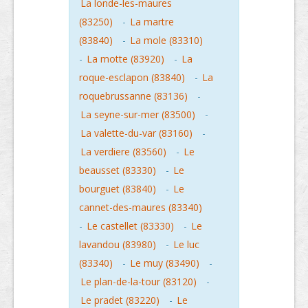
La londe-les-maures
(83250)
-
La martre
(83840)
-
La mole (83310)
-
La motte (83920)
-
La
roque-esclapon (83840)
-
La
roquebrussanne (83136)
-
La seyne-sur-mer (83500)
-
La valette-du-var (83160)
-
La verdiere (83560)
-
Le
beausset (83330)
-
Le
bourguet (83840)
-
Le
cannet-des-maures (83340)
-
Le castellet (83330)
-
Le
lavandou (83980)
-
Le luc
(83340)
-
Le muy (83490)
-
Le plan-de-la-tour (83120)
-
Le pradet (83220)
-
Le