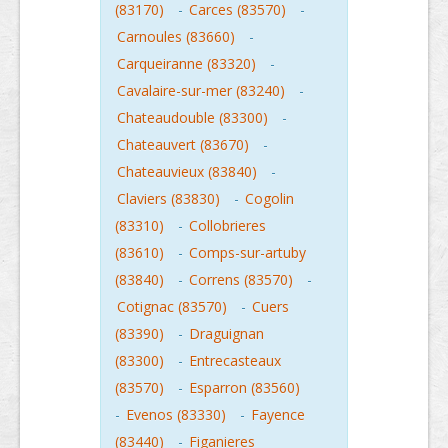
(83170)
-
Carces (83570)
-
Carnoules (83660)
-
Carqueiranne (83320)
-
Cavalaire-sur-mer (83240)
-
Chateaudouble (83300)
-
Chateauvert (83670)
-
Chateauvieux (83840)
-
Claviers (83830)
-
Cogolin
(83310)
-
Collobrieres
(83610)
-
Comps-sur-artuby
(83840)
-
Correns (83570)
-
Cotignac (83570)
-
Cuers
(83390)
-
Draguignan
(83300)
-
Entrecasteaux
(83570)
-
Esparron (83560)
-
Evenos (83330)
-
Fayence
(83440)
-
Figanieres