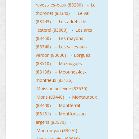
revest-les-eaux (83200)
-
Le
thoronet (83340)
-
Le val
(83143)
-
Les adrets-de-
l'esterel (83600)
-
Les arcs
(83460)
-
Les mayons
(83340)
-
Les salles-sur-
verdon (83630)
-
Lorgues
(83510)
-
Mazaugues
(83136)
-
Meounes-les-
montrieux (83136)
-
Moissac-bellevue (83630)
-
Mons (83440)
-
Montauroux
(83440)
-
Montferrat
(83131)
-
Montfort-sur-
argens (83570)
-
Montmeyan (83670)
-
Nans-les-pins (83860)
-