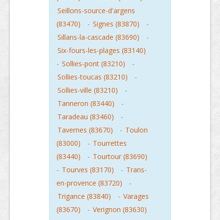
Seillons-source-d'argens
(83470)
-
Signes (83870)
-
Sillans-la-cascade (83690)
-
Six-fours-les-plages (83140)
-
Sollies-pont (83210)
-
Sollies-toucas (83210)
-
Sollies-ville (83210)
-
Tanneron (83440)
-
Taradeau (83460)
-
Tavernes (83670)
-
Toulon
(83000)
-
Tourrettes
(83440)
-
Tourtour (83690)
-
Tourves (83170)
-
Trans-
en-provence (83720)
-
Trigance (83840)
-
Varages
(83670)
-
Verignon (83630)