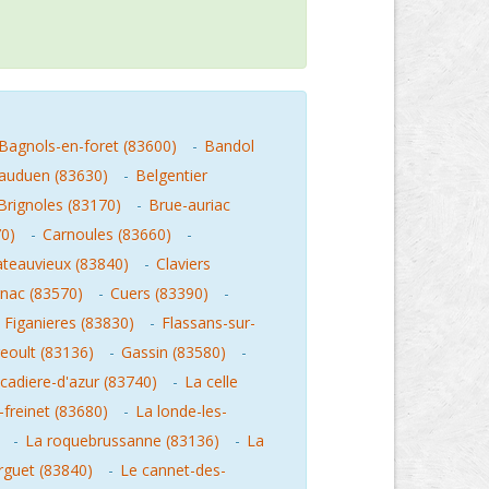
Bagnols-en-foret (83600)
-
Bandol
auduen (83630)
-
Belgentier
Brignoles (83170)
-
Brue-auriac
70)
-
Carnoules (83660)
-
teauvieux (83840)
-
Claviers
gnac (83570)
-
Cuers (83390)
-
-
Figanieres (83830)
-
Flassans-sur-
eoult (83136)
-
Gassin (83580)
-
cadiere-d'azur (83740)
-
La celle
-freinet (83680)
-
La londe-les-
-
La roquebrussanne (83136)
-
La
rguet (83840)
-
Le cannet-des-