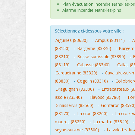
Plan évacuation incendie Nans-les-pi
Alarme incendie Nans-les-pins
Sélectionnez ci-dessous votre ville :
Aiguines (83630)
-
Ampus (83111)
-
A
(83150)
-
Bargeme (83840)
-
Bargemo
(83210)
-
Besse-sur-issole (83890)
-
(83119)
-
Cabasse (83340)
-
Callas (8
Carqueiranne (83320)
-
Cavalaire-sur-
(83830)
-
Cogolin (83310)
-
Collobrier
Draguignan (83300)
-
Entrecasteaux (8
issole (83340)
-
Flayosc (83780)
-
For
Ginasservis (83560)
-
Gonfaron (83590
(83170)
-
La crau (83260)
-
La croix-
maures (83250)
-
La martre (83840)
seyne-sur-mer (83500)
-
La valette-du-