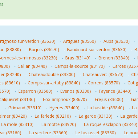
ns
rtignosc-sur-verdon (83630)
-
Artigues (83560)
-
Aups (83630)
-
n (83830)
-
Barjols (83670)
-
Baudinard-sur-verdon (83630)
-
B
Bormes-les-mimosas (83230)
-
Bras (83149)
-
Brenon (83840)
-
3830)
-
Callian (83440)
-
Camps-la-source (83170)
-
Carces (835
mer (83240)
-
Chateaudouble (83300)
-
Chateauvert (83670)
-
Cha
es (83610)
-
Comps-sur-artuby (83840)
-
Correns (83570)
-
Coti
3570)
-
Esparron (83560)
-
Evenos (83330)
-
Fayence (83440)
calqueiret (83136)
-
Fox-amphoux (83670)
-
Frejus (83600)
-
Gar
)
-
Grimaud (83310)
-
Hyeres (83400)
-
La bastide (83840)
-
La 
valmer (83420)
-
La farlede (83210)
-
La garde (83130)
-
La garde
-
La mole (83310)
-
La motte (83920)
-
La roque-esclapon (83840)
var (83160)
-
La verdiere (83560)
-
Le beausset (83330)
-
Le bou