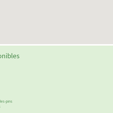
onibles
les-pins
s