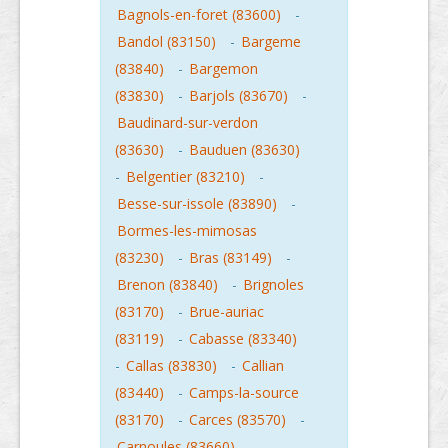
Bagnols-en-foret (83600)
-
Bandol (83150)
-
Bargeme
(83840)
-
Bargemon
(83830)
-
Barjols (83670)
-
Baudinard-sur-verdon
(83630)
-
Bauduen (83630)
-
Belgentier (83210)
-
Besse-sur-issole (83890)
-
Bormes-les-mimosas
(83230)
-
Bras (83149)
-
Brenon (83840)
-
Brignoles
(83170)
-
Brue-auriac
(83119)
-
Cabasse (83340)
-
Callas (83830)
-
Callian
(83440)
-
Camps-la-source
(83170)
-
Carces (83570)
-
Carnoules (83660)
-