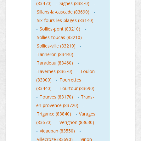
(83470)
-
Signes (83870)
-
Sillans-la-cascade (83690)
-
Six-fours-les-plages (83140)
-
Sollies-pont (83210)
-
Sollies-toucas (83210)
-
Sollies-ville (83210)
-
Tanneron (83440)
-
Taradeau (83460)
-
Tavernes (83670)
-
Toulon
(83000)
-
Tourrettes
(83440)
-
Tourtour (83690)
-
Tourves (83170)
-
Trans-
en-provence (83720)
-
Trigance (83840)
-
Varages
(83670)
-
Verignon (83630)
-
Vidauban (83550)
-
Villecroze (83690)
-
Vinon-