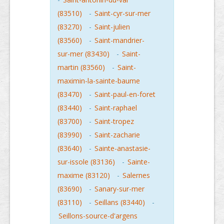
(83510)
-
Saint-cyr-sur-mer
(83270)
-
Saint-julien
(83560)
-
Saint-mandrier-
sur-mer (83430)
-
Saint-
martin (83560)
-
Saint-
maximin-la-sainte-baume
(83470)
-
Saint-paul-en-foret
(83440)
-
Saint-raphael
(83700)
-
Saint-tropez
(83990)
-
Saint-zacharie
(83640)
-
Sainte-anastasie-
sur-issole (83136)
-
Sainte-
maxime (83120)
-
Salernes
(83690)
-
Sanary-sur-mer
(83110)
-
Seillans (83440)
-
Seillons-source-d'argens