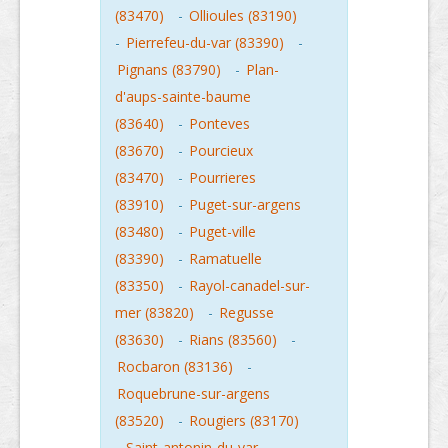
(83470)
-
Ollioules (83190)
-
Pierrefeu-du-var (83390)
-
Pignans (83790)
-
Plan-
d'aups-sainte-baume
(83640)
-
Ponteves
(83670)
-
Pourcieux
(83470)
-
Pourrieres
(83910)
-
Puget-sur-argens
(83480)
-
Puget-ville
(83390)
-
Ramatuelle
(83350)
-
Rayol-canadel-sur-
mer (83820)
-
Regusse
(83630)
-
Rians (83560)
-
Rocbaron (83136)
-
Roquebrune-sur-argens
(83520)
-
Rougiers (83170)
-
Saint-antonin-du-var