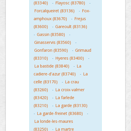
(83340)
-
Flayosc (83780)
-
Forcalqueiret (83136)
-
Fox-
amphoux (83670)
-
Frejus
(83600)
-
Gareoult (83136)
-
Gassin (83580)
-
Ginasservis (83560)
-
Gonfaron (83590)
-
Grimaud
(83310)
-
Hyeres (83400)
-
La bastide (83840)
-
La
cadiere-d'azur (83740)
-
La
celle (83170)
-
La crau
(83260)
-
La croix-valmer
(83420)
-
La farlede
(83210)
-
La garde (83130)
-
La garde-freinet (83680)
-
La londe-les-maures
(83250)
-
La martre