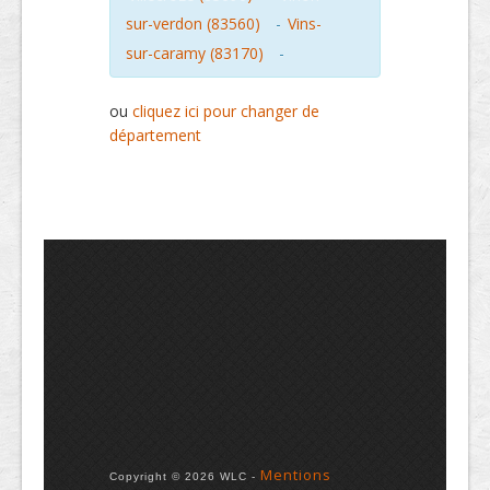
sur-verdon (83560)
-
Vins-
sur-caramy (83170)
-
ou
cliquez ici pour changer de
département
Mentions
Copyright © 2026 WLC -