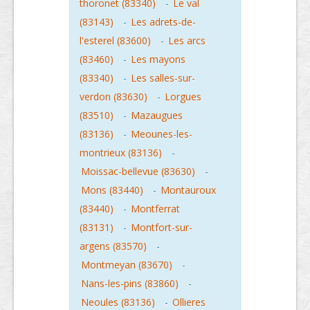
thoronet (83340)
-
Le val
(83143)
-
Les adrets-de-
l'esterel (83600)
-
Les arcs
(83460)
-
Les mayons
(83340)
-
Les salles-sur-
verdon (83630)
-
Lorgues
(83510)
-
Mazaugues
(83136)
-
Meounes-les-
montrieux (83136)
-
Moissac-bellevue (83630)
-
Mons (83440)
-
Montauroux
(83440)
-
Montferrat
(83131)
-
Montfort-sur-
argens (83570)
-
Montmeyan (83670)
-
Nans-les-pins (83860)
-
Neoules (83136)
-
Ollieres