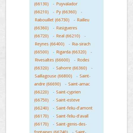
(66130)
-
Puyvalador
(66210)
-
Py (66360)
-
Rabouillet (66730)
-
Railleu
(66360)
-
Rasigueres
(66720)
-
Real (66210)
-
Reynes (66400)
-
Ria-sirach
(66500)
-
Rigarda (66320)
-
Rivesaltes (66600)
-
Rodes
(66320)
-
Sahorre (66360)
-
Saillagouse (66800)
-
Saint-
andre (66690)
-
Saint-arnac
(66220)
-
Saint-cyprien
(66750)
-
Saint-esteve
(66240)
-
Saint-feliu-d'amont
(66170)
-
Saint-feliu-d'avall
(66170)
-
Saint-genis-des-
fontaines (66740)
-
Saint-