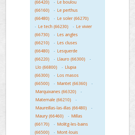
(66420)
-
Le boulou
(66160)
-
Le perthus
(66480)
-
Le soler (66270)
-
Le tech (66230)
-
Le vivier
(66730)
-
Les angles
(66210)
-
Les cluses
(66480)
-
Lesquerde
(66220)
-
Llauro (66300)
-
Llo (66800)
-
Llupia
(66300)
-
Los masos
(66500)
-
Mantet (66360)
-
Marquixanes (66320)
-
Matemale (66210)
-
Maureillas-las-illas (66480)
-
Maury (66460)
-
Millas
(66170)
-
Molitg-les-bains
(66500)
-
Mont-louis