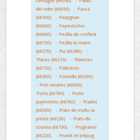
cerdagne (66340)
-
Palau-
del-vidre (66690)
-
Passa
(66300)
-
Perpignan
(66000)
-
Peyrestortes
(66600)
-
Pezilla-de-conflent
(66730)
-
Pezilla-la-riviere
(66370)
-
Pia (66380)
-
Planes (66210)
-
Planezes
(66720)
-
Pollestres
(66450)
-
Ponteilla (66300)
-
Port-vendres (66660)
-
Porta (66760)
-
Porte-
puymorens (66760)
-
Prades
(66500)
-
Prats-de-mollo-la-
preste (66230)
-
Prats-de-
sournia (66730)
-
Prugnanes
(66220)
-
Prunet-et-belpuig