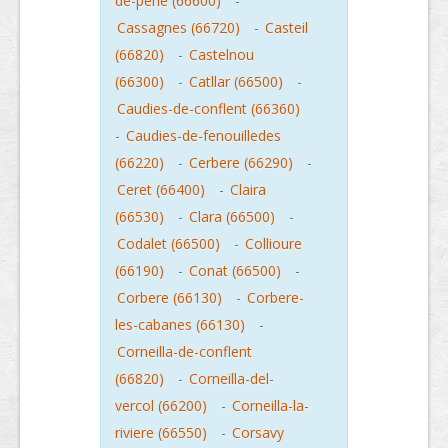
de-pene (66600)
-
Cassagnes (66720)
-
Casteil
(66820)
-
Castelnou
(66300)
-
Catllar (66500)
-
Caudies-de-conflent (66360)
-
Caudies-de-fenouilledes
(66220)
-
Cerbere (66290)
-
Ceret (66400)
-
Claira
(66530)
-
Clara (66500)
-
Codalet (66500)
-
Collioure
(66190)
-
Conat (66500)
-
Corbere (66130)
-
Corbere-
les-cabanes (66130)
-
Corneilla-de-conflent
(66820)
-
Corneilla-del-
vercol (66200)
-
Corneilla-la-
riviere (66550)
-
Corsavy