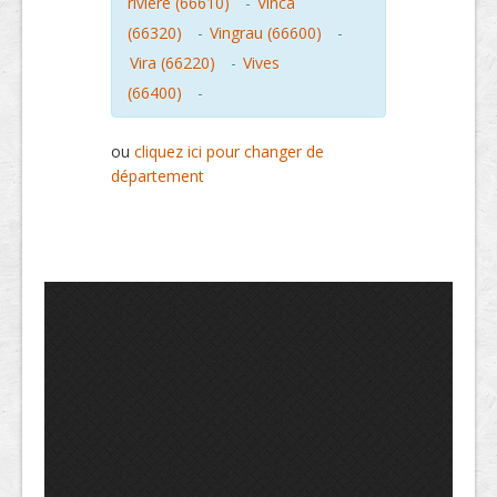
riviere (66610)
-
Vinca
(66320)
-
Vingrau (66600)
-
Vira (66220)
-
Vives
(66400)
-
ou
cliquez ici pour changer de
département