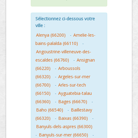
Sélectionnez ci-dessous votre
ville :
Alenya (66200)
-
Amelie-les-
bains-palalda (66110)
-
Angoustrine-villeneuve-des-
escaldes (66760)
-
Ansignan
(66220)
-
Arboussols
(66320)
-
Argeles-sur-mer
(66700)
-
Arles-sur-tech
(66150)
-
Ayguatebia-talau
(66360)
-
Bages (66670)
-
Baho (66540)
-
Baillestavy
(66320)
-
Baixas (66390)
-
Banyuls-dels-aspres (66300)
-
Banyuls-sur-mer (66650)
-