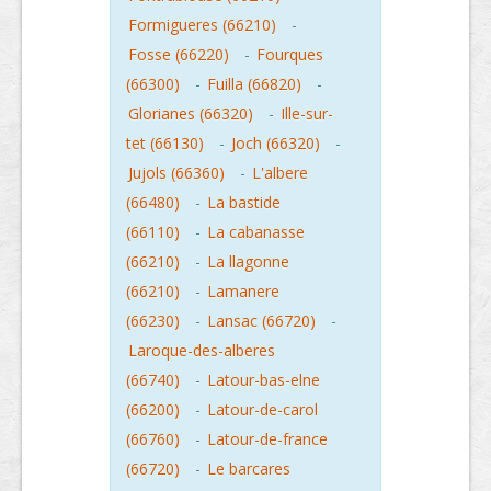
Formigueres (66210)
-
Fosse (66220)
-
Fourques
(66300)
-
Fuilla (66820)
-
Glorianes (66320)
-
Ille-sur-
tet (66130)
-
Joch (66320)
-
Jujols (66360)
-
L'albere
(66480)
-
La bastide
(66110)
-
La cabanasse
(66210)
-
La llagonne
(66210)
-
Lamanere
(66230)
-
Lansac (66720)
-
Laroque-des-alberes
(66740)
-
Latour-bas-elne
(66200)
-
Latour-de-carol
(66760)
-
Latour-de-france
(66720)
-
Le barcares