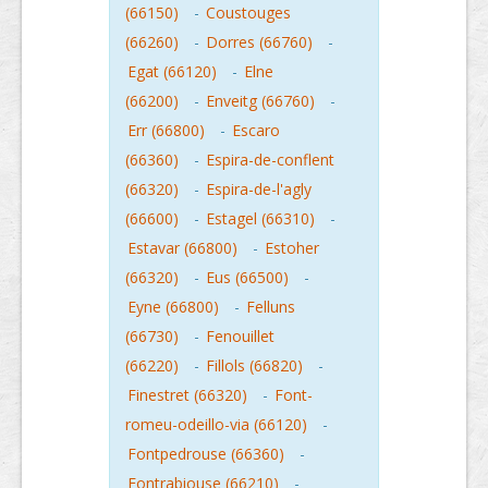
(66150)
-
Coustouges
(66260)
-
Dorres (66760)
-
Egat (66120)
-
Elne
(66200)
-
Enveitg (66760)
-
Err (66800)
-
Escaro
(66360)
-
Espira-de-conflent
(66320)
-
Espira-de-l'agly
(66600)
-
Estagel (66310)
-
Estavar (66800)
-
Estoher
(66320)
-
Eus (66500)
-
Eyne (66800)
-
Felluns
(66730)
-
Fenouillet
(66220)
-
Fillols (66820)
-
Finestret (66320)
-
Font-
romeu-odeillo-via (66120)
-
Fontpedrouse (66360)
-
Fontrabiouse (66210)
-