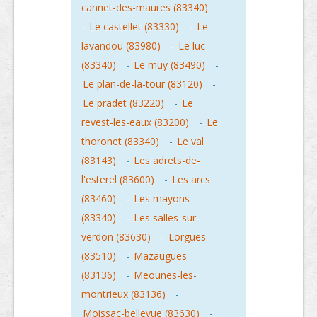
cannet-des-maures (83340)
-
Le castellet (83330)
-
Le
lavandou (83980)
-
Le luc
(83340)
-
Le muy (83490)
-
Le plan-de-la-tour (83120)
-
Le pradet (83220)
-
Le
revest-les-eaux (83200)
-
Le
thoronet (83340)
-
Le val
(83143)
-
Les adrets-de-
l'esterel (83600)
-
Les arcs
(83460)
-
Les mayons
(83340)
-
Les salles-sur-
verdon (83630)
-
Lorgues
(83510)
-
Mazaugues
(83136)
-
Meounes-les-
montrieux (83136)
-
Moissac-bellevue (83630)
-