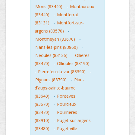
Mons (83440)
-
Montauroux
(83440)
-
Montferrat
(83131)
-
Montfort-sur-
argens (83570)
-
Montmeyan (83670)
-
Nans-les-pins (83860)
-
Neoules (83136)
-
Ollieres
(83470)
-
Ollioules (83190)
-
Pierrefeu-du-var (83390)
-
Pignans (83790)
-
Plan-
d'aups-sainte-baume
(83640)
-
Ponteves
(83670)
-
Pourcieux
(83470)
-
Pourrieres
(83910)
-
Puget-sur-argens
(83480)
-
Puget-ville