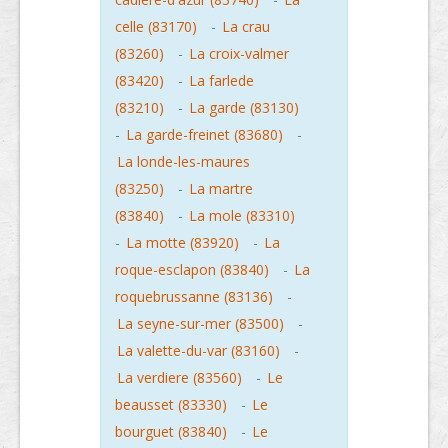
celle (83170)
-
La crau
(83260)
-
La croix-valmer
(83420)
-
La farlede
(83210)
-
La garde (83130)
-
La garde-freinet (83680)
-
La londe-les-maures
(83250)
-
La martre
(83840)
-
La mole (83310)
-
La motte (83920)
-
La
roque-esclapon (83840)
-
La
roquebrussanne (83136)
-
La seyne-sur-mer (83500)
-
La valette-du-var (83160)
-
La verdiere (83560)
-
Le
beausset (83330)
-
Le
bourguet (83840)
-
Le