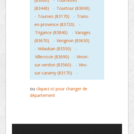
(83000)
-
Tourrettes
(83440)
-
Tourtour (83690)
-
Tourves (83170)
-
Trans-
en-provence (83720)
-
Trigance (83840)
-
Varages
(83670)
-
Verignon (83630)
-
Vidauban (83550)
-
Villecroze (83690)
-
Vinon-
sur-verdon (83560)
-
Vins-
sur-caramy (83170)
-
ou
cliquez ici pour changer de
département