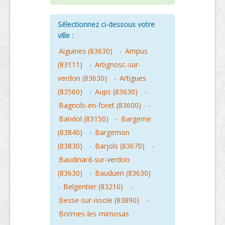
Sélectionnez ci-dessous votre
ville :
Aiguines (83630)
-
Ampus
(83111)
-
Artignosc-sur-
verdon (83630)
-
Artigues
(83560)
-
Aups (83630)
-
Bagnols-en-foret (83600)
-
Bandol (83150)
-
Bargeme
(83840)
-
Bargemon
(83830)
-
Barjols (83670)
-
Baudinard-sur-verdon
(83630)
-
Bauduen (83630)
-
Belgentier (83210)
-
Besse-sur-issole (83890)
-
Bormes-les-mimosas