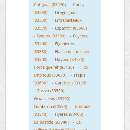
Cotignac (83570)
-
Cuers
(83390)
-
Draguignan
(83300)
-
Entrecasteaux
(83570)
-
Esparron (83560)
-
Evenos (83330)
-
Fayence
(83440)
-
Figanieres
(83830)
-
Flassans-sur-issole
(83340)
-
Flayosc (83780)
-
Forcalqueiret (83136)
-
Fox-
amphoux (83670)
-
Frejus
(83600)
-
Gareoult (83136)
-
Gassin (83580)
-
Ginasservis (83560)
-
Gonfaron (83590)
-
Grimaud
(83310)
-
Hyeres (83400)
-
La bastide (83840)
-
La
cadiere-d'azur (83740)
-
La