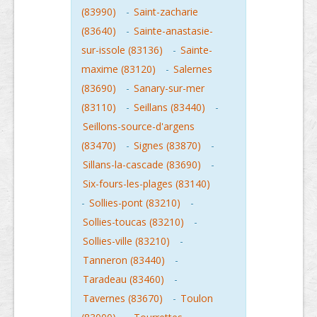
(83990)
-
Saint-zacharie
(83640)
-
Sainte-anastasie-
sur-issole (83136)
-
Sainte-
maxime (83120)
-
Salernes
(83690)
-
Sanary-sur-mer
(83110)
-
Seillans (83440)
-
Seillons-source-d'argens
(83470)
-
Signes (83870)
-
Sillans-la-cascade (83690)
-
Six-fours-les-plages (83140)
-
Sollies-pont (83210)
-
Sollies-toucas (83210)
-
Sollies-ville (83210)
-
Tanneron (83440)
-
Taradeau (83460)
-
Tavernes (83670)
-
Toulon