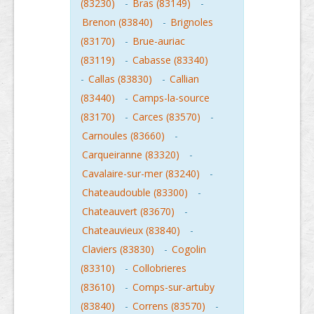
(83230)
-
Bras (83149)
-
Brenon (83840)
-
Brignoles
(83170)
-
Brue-auriac
(83119)
-
Cabasse (83340)
-
Callas (83830)
-
Callian
(83440)
-
Camps-la-source
(83170)
-
Carces (83570)
-
Carnoules (83660)
-
Carqueiranne (83320)
-
Cavalaire-sur-mer (83240)
-
Chateaudouble (83300)
-
Chateauvert (83670)
-
Chateauvieux (83840)
-
Claviers (83830)
-
Cogolin
(83310)
-
Collobrieres
(83610)
-
Comps-sur-artuby
(83840)
-
Correns (83570)
-