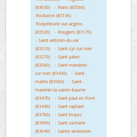
(83630)
-
Rians (83560)
-
Rocbaron (83136)
-
Roquebrune-sur-argens
(83520)
-
Rougiers (83170)
-
Saint-antonin-du-var
(83510)
-
Saint-cyr-sur-mer
(83270)
-
Saint-julien
(83560)
-
Saint-mandrier-
sur-mer (83430)
-
Saint-
martin (83560)
-
Saint-
maximin-la-sainte-baume
(83470)
-
Saint-paul-en-foret
(83440)
-
Saint-raphael
(83700)
-
Saint-tropez
(83990)
-
Saint-zacharie
(83640)
-
Sainte-anastasie-