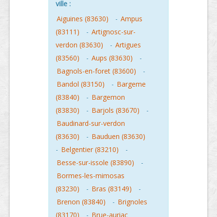
ville :
Aiguines (83630)
-
Ampus
(83111)
-
Artignosc-sur-
verdon (83630)
-
Artigues
(83560)
-
Aups (83630)
-
Bagnols-en-foret (83600)
-
Bandol (83150)
-
Bargeme
(83840)
-
Bargemon
(83830)
-
Barjols (83670)
-
Baudinard-sur-verdon
(83630)
-
Bauduen (83630)
-
Belgentier (83210)
-
Besse-sur-issole (83890)
-
Bormes-les-mimosas
(83230)
-
Bras (83149)
-
Brenon (83840)
-
Brignoles
(83170)
-
Brue-auriac