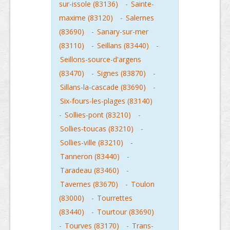
sur-issole (83136)
-
Sainte-
maxime (83120)
-
Salernes
(83690)
-
Sanary-sur-mer
(83110)
-
Seillans (83440)
-
Seillons-source-d'argens
(83470)
-
Signes (83870)
-
Sillans-la-cascade (83690)
-
Six-fours-les-plages (83140)
-
Sollies-pont (83210)
-
Sollies-toucas (83210)
-
Sollies-ville (83210)
-
Tanneron (83440)
-
Taradeau (83460)
-
Tavernes (83670)
-
Toulon
(83000)
-
Tourrettes
(83440)
-
Tourtour (83690)
-
Tourves (83170)
-
Trans-