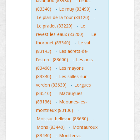
lavandou (83980)
-
Le luc
(83340)
-
Le muy (83490)
-
Le plan-de-la-tour (83120)
-
Le pradet (83220)
-
Le
revest-les-eaux (83200)
-
Le
thoronet (83340)
-
Le val
(83143)
-
Les adrets-de-
l'esterel (83600)
-
Les arcs
(83460)
-
Les mayons
(83340)
-
Les salles-sur-
verdon (83630)
-
Lorgues
(83510)
-
Mazaugues
(83136)
-
Meounes-les-
montrieux (83136)
-
Moissac-bellevue (83630)
-
Mons (83440)
-
Montauroux
(83440)
-
Montferrat