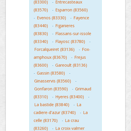
(83300)
-
Entrecasteaux
(83570)
-
Esparron (83560)
-
Evenos (83330)
-
Fayence
(83440)
-
Figanieres
(83830)
-
Flassans-sur-issole
(83340)
-
Flayosc (83780)
-
Forcalqueiret (83136)
-
Fox-
amphoux (83670)
-
Frejus
(83600)
-
Gareoult (83136)
-
Gassin (83580)
-
Ginasservis (83560)
-
Gonfaron (83590)
-
Grimaud
(83310)
-
Hyeres (83400)
-
La bastide (83840)
-
La
cadiere-d'azur (83740)
-
La
celle (83170)
-
La crau
(83260)
-
La croix-valmer