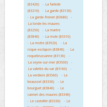
(83420)
-
La farlede
(83210)
-
La garde (83130)
-
La garde-freinet (83680)
-
La londe-les-maures
(83250)
-
La martre
(83840)
-
La mole (83310)
-
La motte (83920)
-
La
roque-esclapon (83840)
-
La
roquebrussanne (83136)
-
La seyne-sur-mer (83500)
-
La valette-du-var (83160)
-
La verdiere (83560)
-
Le
beausset (83330)
-
Le
bourguet (83840)
-
Le
cannet-des-maures (83340)
-
Le castellet (83330)
-
Le