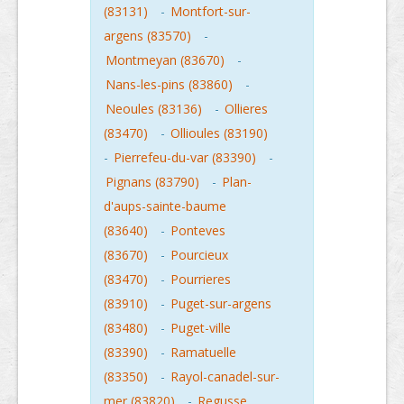
(83131)
-
Montfort-sur-
argens (83570)
-
Montmeyan (83670)
-
Nans-les-pins (83860)
-
Neoules (83136)
-
Ollieres
(83470)
-
Ollioules (83190)
-
Pierrefeu-du-var (83390)
-
Pignans (83790)
-
Plan-
d'aups-sainte-baume
(83640)
-
Ponteves
(83670)
-
Pourcieux
(83470)
-
Pourrieres
(83910)
-
Puget-sur-argens
(83480)
-
Puget-ville
(83390)
-
Ramatuelle
(83350)
-
Rayol-canadel-sur-
mer (83820)
-
Regusse