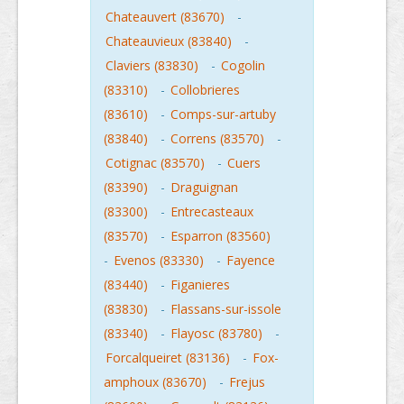
Chateauvert (83670)
-
Chateauvieux (83840)
-
Claviers (83830)
-
Cogolin
(83310)
-
Collobrieres
(83610)
-
Comps-sur-artuby
(83840)
-
Correns (83570)
-
Cotignac (83570)
-
Cuers
(83390)
-
Draguignan
(83300)
-
Entrecasteaux
(83570)
-
Esparron (83560)
-
Evenos (83330)
-
Fayence
(83440)
-
Figanieres
(83830)
-
Flassans-sur-issole
(83340)
-
Flayosc (83780)
-
Forcalqueiret (83136)
-
Fox-
amphoux (83670)
-
Frejus