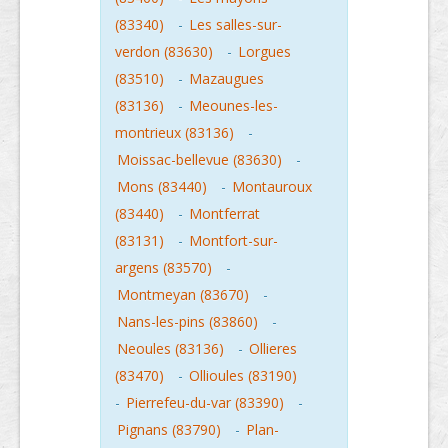
(83340)
-
Les salles-sur-
verdon (83630)
-
Lorgues
(83510)
-
Mazaugues
(83136)
-
Meounes-les-
montrieux (83136)
-
Moissac-bellevue (83630)
-
Mons (83440)
-
Montauroux
(83440)
-
Montferrat
(83131)
-
Montfort-sur-
argens (83570)
-
Montmeyan (83670)
-
Nans-les-pins (83860)
-
Neoules (83136)
-
Ollieres
(83470)
-
Ollioules (83190)
-
Pierrefeu-du-var (83390)
-
Pignans (83790)
-
Plan-