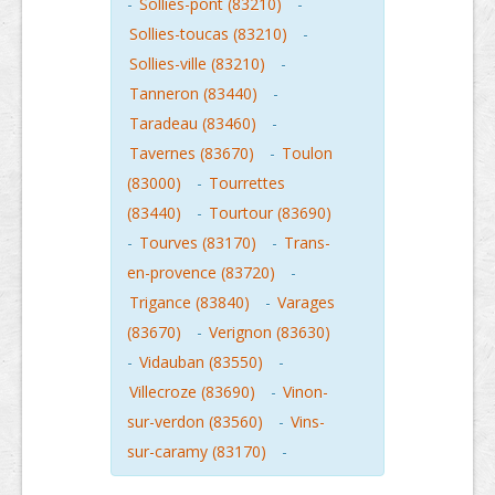
-
Sollies-pont (83210)
-
Sollies-toucas (83210)
-
Sollies-ville (83210)
-
Tanneron (83440)
-
Taradeau (83460)
-
Tavernes (83670)
-
Toulon
(83000)
-
Tourrettes
(83440)
-
Tourtour (83690)
-
Tourves (83170)
-
Trans-
en-provence (83720)
-
Trigance (83840)
-
Varages
(83670)
-
Verignon (83630)
-
Vidauban (83550)
-
Villecroze (83690)
-
Vinon-
sur-verdon (83560)
-
Vins-
sur-caramy (83170)
-