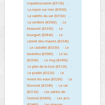
roquebrussanne (83136)
-
La seyne-sur-mer (83500)
-
La valette-du-var (83160)
-
La verdiere (83560)
-
Le
beausset (83330)
-
Le
bourguet (83840)
-
Le
cannet-des-maures (83340)
-
Le castellet (83330)
-
Le
lavandou (83980)
-
Le luc
(83340)
-
Le muy (83490)
-
Le plan-de-la-tour (83120)
-
Le pradet (83220)
-
Le
revest-les-eaux (83200)
-
Le
thoronet (83340)
-
Le val
(83143)
-
Les adrets-de-
l'esterel (83600)
-
Les arcs
(83460)
-
Les mayons