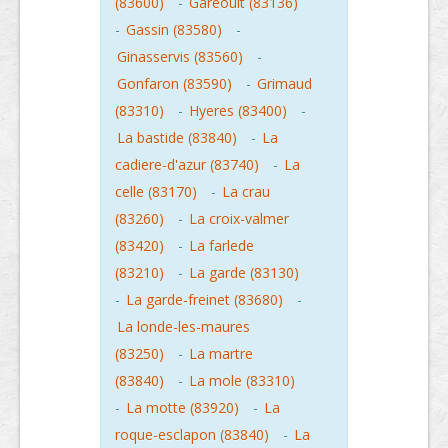
(83600)
-
Gareoult (83136)
-
Gassin (83580)
-
Ginasservis (83560)
-
Gonfaron (83590)
-
Grimaud
(83310)
-
Hyeres (83400)
-
La bastide (83840)
-
La
cadiere-d'azur (83740)
-
La
celle (83170)
-
La crau
(83260)
-
La croix-valmer
(83420)
-
La farlede
(83210)
-
La garde (83130)
-
La garde-freinet (83680)
-
La londe-les-maures
(83250)
-
La martre
(83840)
-
La mole (83310)
-
La motte (83920)
-
La
roque-esclapon (83840)
-
La