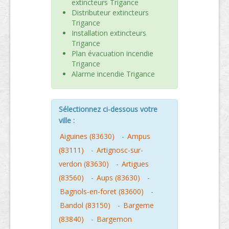
extincteurs Trigance
Distributeur extincteurs
Trigance
Installation extincteurs
Trigance
Plan évacuation incendie
Trigance
Alarme incendie Trigance
Sélectionnez ci-dessous votre
ville :
Aiguines (83630)
-
Ampus
(83111)
-
Artignosc-sur-
verdon (83630)
-
Artigues
(83560)
-
Aups (83630)
-
Bagnols-en-foret (83600)
-
Bandol (83150)
-
Bargeme
(83840)
-
Bargemon