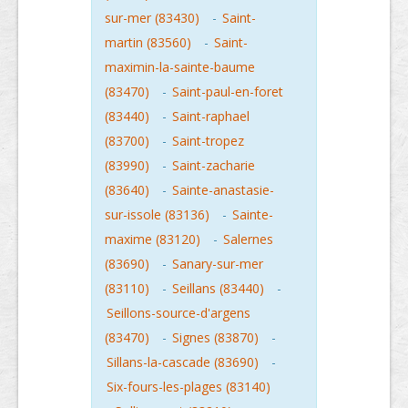
sur-mer (83430)
-
Saint-
martin (83560)
-
Saint-
maximin-la-sainte-baume
(83470)
-
Saint-paul-en-foret
(83440)
-
Saint-raphael
(83700)
-
Saint-tropez
(83990)
-
Saint-zacharie
(83640)
-
Sainte-anastasie-
sur-issole (83136)
-
Sainte-
maxime (83120)
-
Salernes
(83690)
-
Sanary-sur-mer
(83110)
-
Seillans (83440)
-
Seillons-source-d'argens
(83470)
-
Signes (83870)
-
Sillans-la-cascade (83690)
-
Six-fours-les-plages (83140)