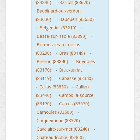
(83830)
-
Barjols (83670)
-
Baudinard-sur-verdon
(83630)
-
Bauduen (83630)
-
Belgentier (83210)
-
Besse-sur-issole (83890)
-
Bormes-les-mimosas
(83230)
-
Bras (83149)
-
Brenon (83840)
-
Brignoles
(83170)
-
Brue-auriac
(83119)
-
Cabasse (83340)
-
Callas (83830)
-
Callian
(83440)
-
Camps-la-source
(83170)
-
Carces (83570)
-
Carnoules (83660)
-
Carqueiranne (83320)
-
Cavalaire-sur-mer (83240)
-
Chateaudouble (83300)
-